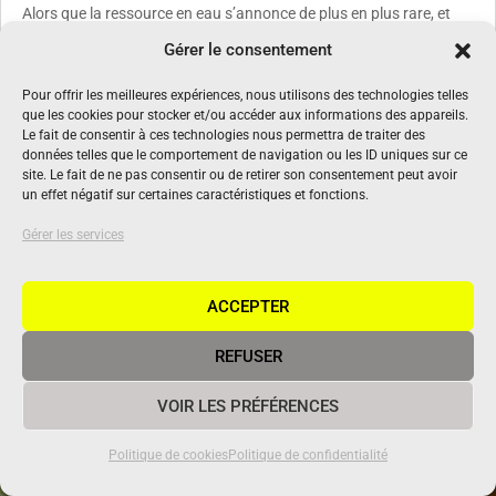
Alors que la ressource en eau s’annonce de plus en plus rare, et
donc onéreuse, les récupérateurs d’eau de pluie gagnent en
Gérer le consentement
popularité auprès des particuliers, des professionnels et des
collectivités. Rencontre avec Stéphane Gauby, co-fondateur de
Pour offrir les meilleures expériences, nous utilisons des technologies telles
Cuve & Eau, à Jaunay-Marigny (86).
que les cookies pour stocker et/ou accéder aux informations des appareils.
Le fait de consentir à ces technologies nous permettra de traiter des
lire plus
données telles que le comportement de navigation ou les ID uniques sur ce
site. Le fait de ne pas consentir ou de retirer son consentement peut avoir
un effet négatif sur certaines caractéristiques et fonctions.
Gérer les services
ACCEPTER
REFUSER
VOIR LES PRÉFÉRENCES
Politique de cookies
Politique de confidentialité