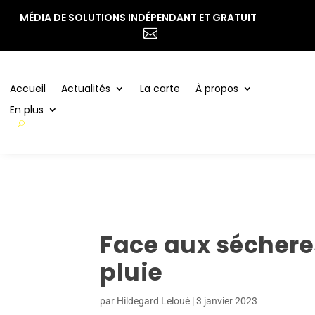
MÉDIA DE SOLUTIONS INDÉPENDANT ET GRATUIT
Accueil
Actualités
La carte
À propos

En plus
Accueil
Actualités
La carte
À propos
En plus
Face aux séchere
pluie
par
Hildegard Leloué
|
3 janvier 2023