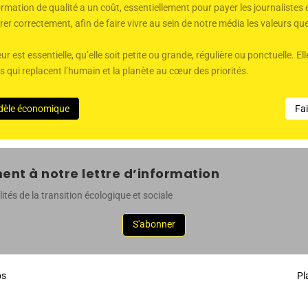
mation de qualité a un coût, essentiellement pour payer les journalistes 
er correctement, afin de faire vivre au sein de notre média les valeurs q
ur est essentielle, qu’elle soit petite ou grande, régulière ou ponctuelle. 
qui replacent l’humain et la planète au cœur des priorités.
dèle économique
Fa
nt à notre lettre d’information
ités de la transition écologique et sociale
S'abonner
ps
Pl