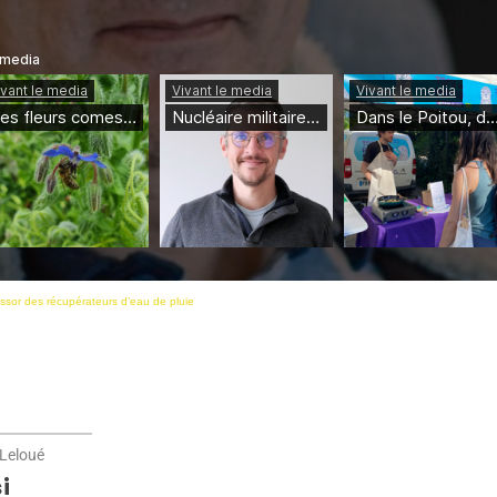
ssor des récupérateurs d’eau de pluie
 Leloué
i