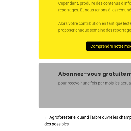
Cependant, produire des contenus d’infor
reportages. Et nous tenons à les rémunér
Alors votre contribution en tant que lecte
proposer chaque semaine des reportages 
Comprendre notre mo
Abonnez-vous gratuiteme
pour recevoir une fois par mois les actual
←
Agroforesterie, quand l’arbre ouvre les cham
des possibles