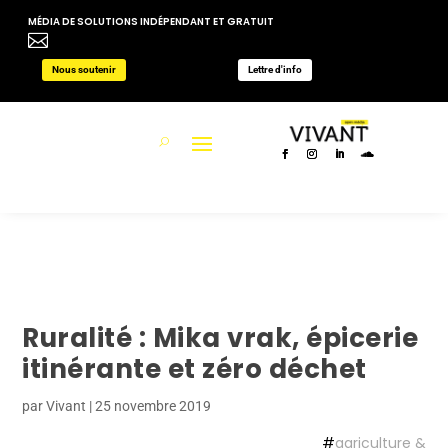
MÉDIA DE SOLUTIONS INDÉPENDANT ET GRATUIT

Nous soutenir
Lettre d'info
Ruralité : Mika vrak, épicerie
itinérante et zéro déchet
par
Vivant
|
25 novembre 2019
#
agriculture &