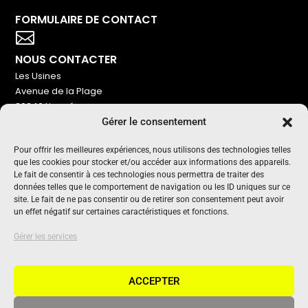
FORMULAIRE DE CONTACT
Votre titre va ici

NOUS CONTACTER
Les Usines
Avenue de la Plage
86240 Ligugé
Gérer le consentement
Tel : 06 16 72 76 91
NOUS SOUTENIR
Pour offrir les meilleures expériences, nous utilisons des technologies telles
que les cookies pour stocker et/ou accéder aux informations des appareils.
Pour maintenir un média indépendant, gratuit et sans
Le fait de consentir à ces technologies nous permettra de traiter des
publicité
données telles que le comportement de navigation ou les ID uniques sur ce
site. Le fait de ne pas consentir ou de retirer son consentement peut avoir
un effet négatif sur certaines caractéristiques et fonctions.
Oui !
UN PROJET SOUTENU PAR
Gérer les services
ACCEPTER