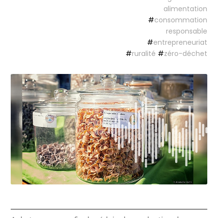
alimentation
#
consommation
responsable
#
entrepreneuriat
#
ruralité
#
zéro-déchet