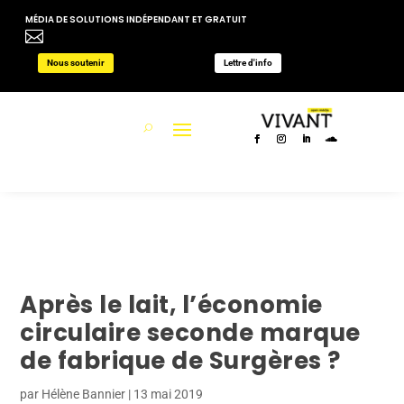
MÉDIA DE SOLUTIONS INDÉPENDANT ET GRATUIT

Nous soutenir
Lettre d'info
Après le lait, l’économie
circulaire seconde marque
de fabrique de Surgères ?
par
Hélène Bannier
|
13 mai 2019