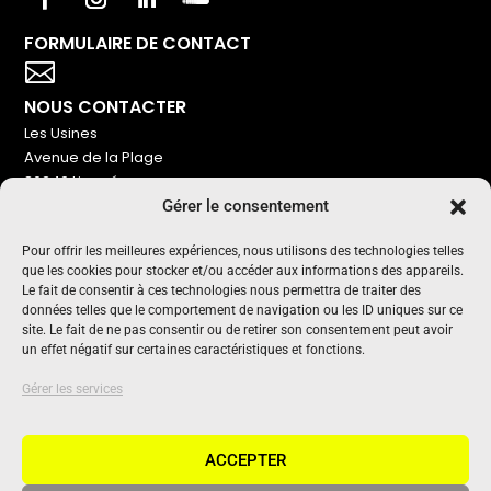
FORMULAIRE DE CONTACT
Votre titre va ici

NOUS CONTACTER
Les Usines
Avenue de la Plage
86240 Ligugé
Gérer le consentement
Tel : 06 16 72 76 91
NOUS SOUTENIR
Pour offrir les meilleures expériences, nous utilisons des technologies telles
que les cookies pour stocker et/ou accéder aux informations des appareils.
Pour maintenir un média indépendant, gratuit et sans
Le fait de consentir à ces technologies nous permettra de traiter des
publicité
données telles que le comportement de navigation ou les ID uniques sur ce
site. Le fait de ne pas consentir ou de retirer son consentement peut avoir
un effet négatif sur certaines caractéristiques et fonctions.
Oui !
UN PROJET SOUTENU PAR
Gérer les services
ACCEPTER