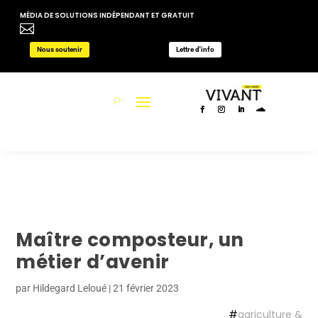
MÉDIA DE SOLUTIONS INDÉPENDANT ET GRATUIT

Nous soutenir
Lettre d'info
Maître composteur, un
métier d’avenir
par
Hildegard Leloué
|
21 février 2023
#
agriculture &