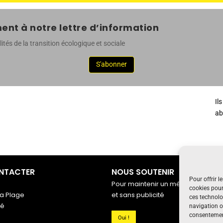
nt à notre lettre d’information
ités de la transition écologique et sociale
S'abonner
Il
ab
NTACTER
NOUS SOUTENIR
Pour offrir l
Pour maintenir un média indépenda
cookies pour
a Plage
et sans publicité
ces technolo
gé
navigation ou
consentement
Oui !