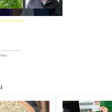
isanal à tarif solidaire
azeau
i