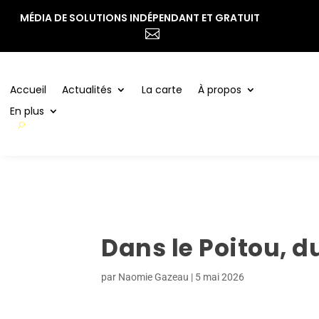
MÉDIA DE SOLUTIONS INDÉPENDANT ET GRATUIT
Accueil
Actualités
La carte
À propos

En plus
Accueil
Actualités
La carte
À propos
En plus
Dans le Poitou, du
par
Naomie Gazeau
|
5 mai 2026