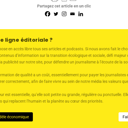
Partagez cet article en un clic
e ligne éditoriale ?
 en accès libre tous ses articles et podcasts. Si nous avons fait le choi
ntenus d’information sur la transition écologique et sociale, défi majeu
 la publicité sur notre site, pour défendre un journalisme à l’écoute de la
mation de qualité a un coût, essentiellement pour payer les journalistes 
er correctement, afin de faire vivre au sein de notre média les valeurs q
ur est essentielle, qu’elle soit petite ou grande, régulière ou ponctuelle. 
qui replacent l’humain et la planète au cœur des priorités.
dèle économique
Fa