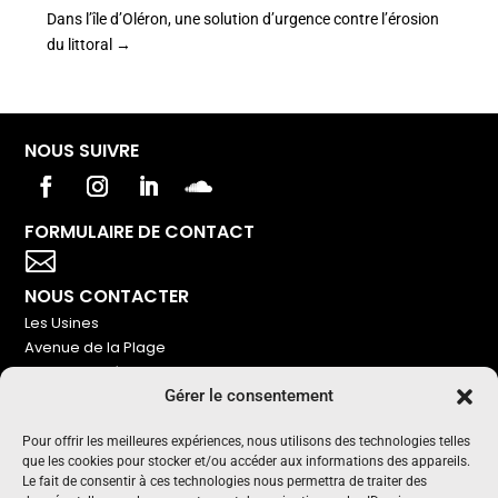
Dans l’île d’Oléron, une solution d’urgence contre l’érosion
du littoral
→
NOUS SUIVRE
FORMULAIRE DE CONTACT
Votre titre va ici

NOUS CONTACTER
Les Usines
Avenue de la Plage
86240 Ligugé
Gérer le consentement
Tel : 06 16 72 76 91
NOUS SOUTENIR
Pour offrir les meilleures expériences, nous utilisons des technologies telles
que les cookies pour stocker et/ou accéder aux informations des appareils.
Pour maintenir un média indépendant, gratuit et sans
Le fait de consentir à ces technologies nous permettra de traiter des
publicité