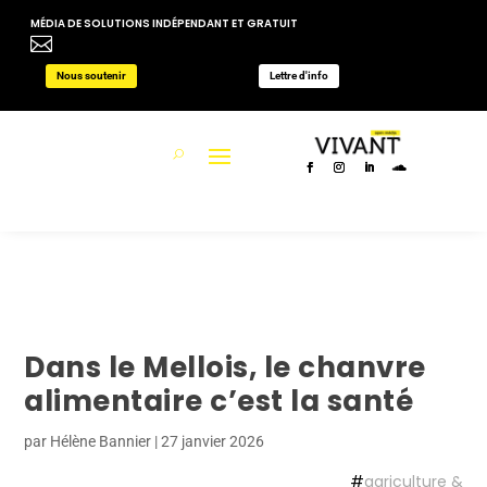
MÉDIA DE SOLUTIONS INDÉPENDANT ET GRATUIT

Nous soutenir
Lettre d'info
Dans le Mellois, le chanvre
alimentaire c’est la santé
par
Hélène Bannier
|
27 janvier 2026
#
agriculture &