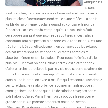
l’Antiquité les
maisons
sont blanches, car comme on le sait une surface blanche reste
plus fraîche qu’une surface sombre. Le blanc réfléchit la partie
visible du rayonnement solaire quand au contraire, le noir va
l’absorber. On s’est rendu compte qu’aux Etats-Unis s’était
développée une pratique inspirée des cultures ancestrales et
consistant tout simplement à peindre les toits en blanc. C’est une
très bonne idée car effectivement, on constate que les toitures
des bâtiments sont souvent de couleurs très sombres et
absorbent énormément la chaleur. Pour nous l’idée était d’aller
plus loin. L’innovation dans PrimaTherm c’est d’être capable
d’aller chercher au-delà de la partie visible du spectre solaire et de
traiter le rayonnement infrarouge. Celui-ci est invisible, mais il a
aussi a une interaction avec la matière qu’il rencontre. Une simple
peinture blanche va absorber ce rayonnement infrarouge et
emmagasiner une bonne quantité de calories envoyées par le
soleil, alors qu’avec PrimaTherm on va pouvoir le renvoyer en
grande partie. On parle de propriétés isolantes thermo-
réflectives. Pour donner une échelle de comparaison : il existe un