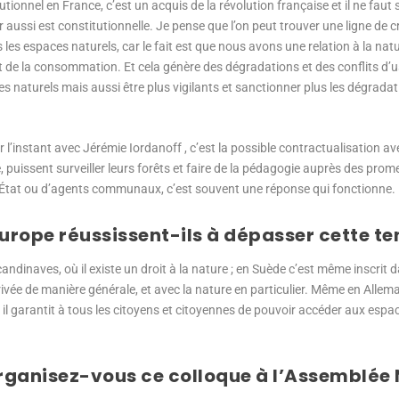
tutionnel en France, c’est un acquis de la révolution française et il ne faut
ler aussi est constitutionnelle. Je pense que l’on peut trouver une ligne de c
 les espaces naturels, car le fait est que nous avons une relation à la natu
 et de la consommation. Et cela génère des dégradations et des conflits d
aces naturels mais aussi être plus vigilants et sanctionner plus les dégra
l’instant avec Jérémie Iordanoff , c’est la possible contractualisation av
puissent surveiller leurs forêts et faire de la pédagogie auprès des prom
 l’État ou d’agents communaux, c’est souvent une réponse qui fonctionne.
urope réussissent-ils à dépasser cette te
ndinaves, où il existe un droit à la nature ; en Suède c’est même inscrit da
ivée de manière générale, et avec la nature en particulier. Même en Allemag
et il garantit à tous les citoyens et citoyennes de pouvoir accéder aux espa
rganisez-vous ce colloque à l’Assemblée 