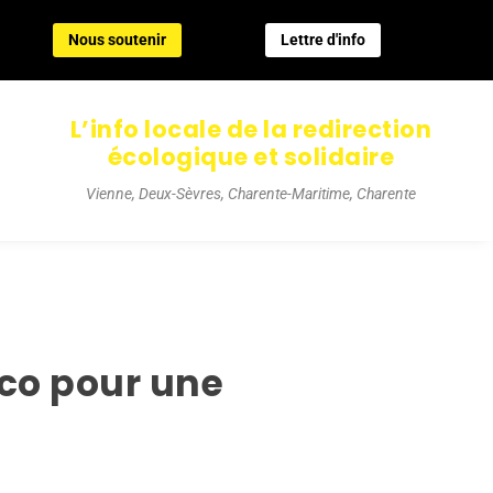
Nous soutenir
Lettre d'info
Nous soutenir
Lettre d'info
L’info locale de la redirection
écologique et solidaire
Vienne, Deux-Sèvres, Charente-Maritime, Charente
uco pour une