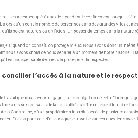
aire. Il en a beaucoup été question pendant le confinement, lorsqu’il n’étai
i, alors qu’un certain nombre de personnes dans des grandes villes et mé
, qu’ils soient naturels ou artificiels. Or, passer du temps dans la nature 
 enjeu : quand on connaît, on protège mieux. Nous avons donc un intérêt à 
nt nous avons choisi de nous séparer à un moment de notre histoire. Il fau
’il est indispensable de mieux la protéger et la respecter.
ncilier l’accès à la nature et le respect
 le travail que nous avons engagé. La promulgation de cette “loi engrillag
forestiers se sont saisis de la possibilité qu’offre ce texte d’interdire l’ac
 de la Chartreuse, où un propriétaire a interdit l’accès de plusieurs centai
ner. Et c’est pour cela d’ailleurs que je travaille sur ces questions avec 