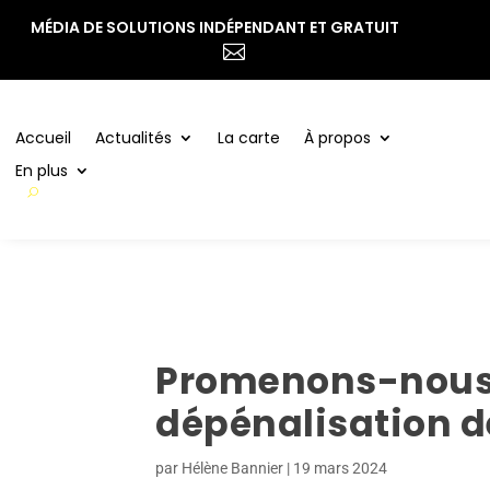
MÉDIA DE SOLUTIONS INDÉPENDANT ET GRATUIT
Accueil
Actualités
La carte
À propos

En plus
Accueil
Actualités
La carte
À propos
En plus
Promenons-nous d
dépénalisation de
par
Hélène Bannier
|
19 mars 2024