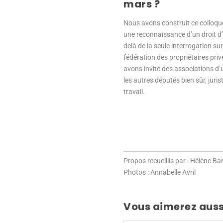
mars ?
Nous avons construit ce colloque 
une reconnaissance d’un droit d’a
delà de la seule interrogation su
fédération des propriétaires priv
avons invité des associations d’
les autres députés bien sûr, juri
travail.
Propos recueillis par : Hélène Ba
Photos : Annabelle Avril
Vous aimerez auss