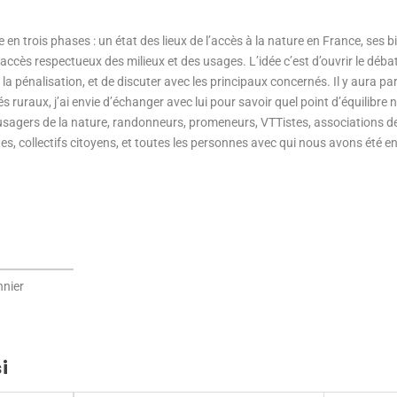
en trois phases : un état des lieux de l’accès à la nature en France, ses b
ccès respectueux des milieux et des usages. L’idée c’est d’ouvrir le débat,
r la pénalisation, et de discuter avec les principaux concernés. Il y aura p
és ruraux, j’ai envie d’échanger avec lui pour savoir quel point d’équilibr
usagers de la nature, randonneurs, promeneurs, VTTistes, associations de
stes, collectifs citoyens, et toutes les personnes avec qui nous avons été e
nnier
i