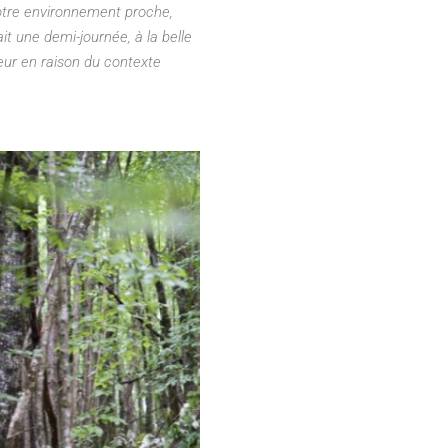
 notre environnement proche,
ait une demi-journée, à la belle
eur en raison du contexte