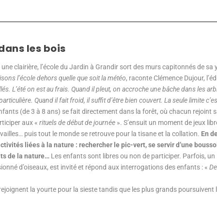
dans les bois
 une clairière, l’école du Jardin à Grandir sort des murs capitonnés de sa
sons l’école dehors quelle que soit la météo
, raconte Clémence Dujour, l’é
lés. L’été on est au frais. Quand il pleut, on accroche une bâche dans les
ticulière. Quand il fait froid, il suffit d’être bien couvert. La seule limite c’
enfants (de 3 à 8 ans) se fait directement dans la forêt, où chacun rejoint 
ticiper aux «
rituels de début de journée
». S’ensuit un moment de jeux libr
ailles… puis tout le monde se retrouve pour la tisane et la collation.
En d
vités liées à la nature : rechercher le pic-vert, se servir d’une boussol
ts de la nature…
Les enfants sont libres ou non de participer. Parfois, u
ionné d’oiseaux, est invité et répond aux interrogations des enfants : «
De
s rejoignent la yourte pour la sieste tandis que les plus grands poursuivent