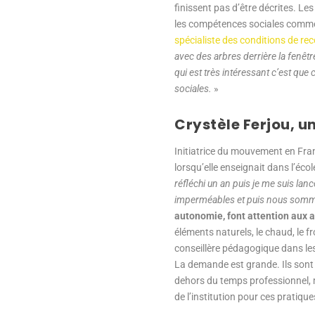
finissent pas d’être décrites. Le
les compétences sociales comme l
spécialiste des conditions de re
avec des arbres derrière la fenêtre
qui est très intéressant c’est que
sociales.
»
Crystèle Ferjou, u
Initiatrice du mouvement en Fran
lorsqu’elle enseignait dans l’éc
réfléchi un an puis je me suis la
imperméables et puis nous somme
autonomie, font attention aux au
éléments naturels, le chaud, le fr
conseillère pédagogique dans les
La demande est grande. Ils sont 4
dehors du temps professionnel, m
de l’institution pour ces pratique