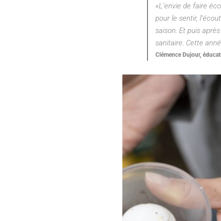
«L’envie de faire éc
pour le sentir, l’éco
saison. Et puis aprè
sanitaire. Cette ann
Clémence Dujour, éducatri