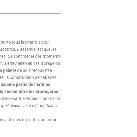
 yourte tous les mardis pour
ducatrice.
L’essentiel est que les
 arbres. Ce sont même des moments
est l’alerte météo en cas d’orage ou
sa palette de bois recouverte
es, la construction de cabanes,
euxième partie de matinée,
e, reconnaître les arbres, créer
n intervenant extérieur, comme ce
 quel oiseau vient cet œuf blanc
 les activités du matin, au cœur