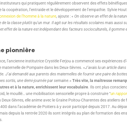
s instituteurs qui pratiquent régulièrement observent des effets bénéfiques
a coopération, l’entraide et le développement de l’empathie. Sylvie Hou
connexion de l’homme à la nature
, ajoute : «
On observe un effet de la natu
 de la classe plutôt qu’un mur. Il agit sur les résultats scolaires mais aussi su
 cet effet de la nature est indépendant des facteurs socioculturels, il gomme 
ne pionnière
ce, l’ancienne institutrice Crystèle Ferjou a commencé ses expériences d
ole maternelle de Pompaire dans les Deux-Sèvres. «
J’avais lu un article dans 
ncée. J’ai demandé aux parents des maternelles de fournir une paire de botte
s sortis, une demi-journée par semaine
.»
Très vite, la maîtresse remarq
tres et à la nature, enrichissent leur vocabulaire
. Ils ont plus conscie
oid, le mouillé… une mobilisation sensorielle propre à construire “
un rappor
 Deux-Sèvres, elle anime avec le Graine Poitou-Charentes des ateliers de
00 dans l’académie de Poitiers à y avoir participé depuis 2017. Au départ,
ais depuis la rentrée 2020 ils sont intégrés au plan de formation des ens
s.