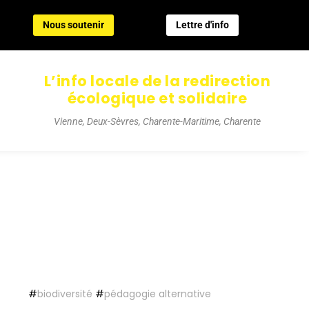
Nous soutenir
Lettre d'info
Nous soutenir
Lettre d'info
L’info locale de la redirection
écologique et solidaire
Vienne, Deux-Sèvres, Charente-Maritime, Charente
#
biodiversité
#
pédagogie alternative