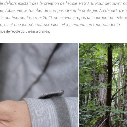
ole dehors existait dès la création de l’école en 2018. Pour découvrir
uter, l’observer, le toucher…le comprendre et le protéger. Au départ, c’ét
s le confinement en mai 2020, nous avons repris uniquement en extéri
ée, c’est une journée par semaine. Et les enfants en redemandent.»
ce de l’école du Jardin à grandir.