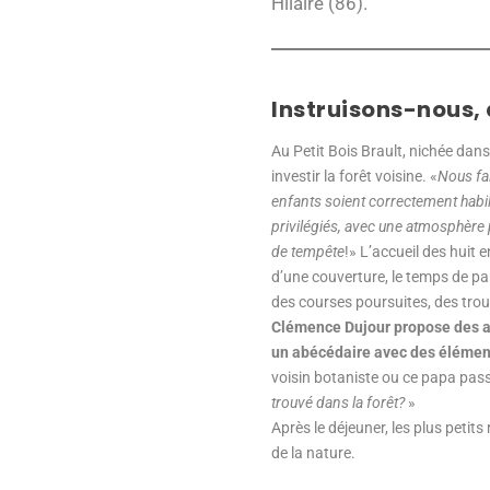
Hilaire (86).
Instruisons-nous, 
Au Petit Bois Brault, nichée dans
investir la forêt voisine. «
Nous fai
enfants soient correctement habil
privilégiés, avec une atmosphère par
de tempête
!» L’accueil des huit 
d’une couverture, le temps de par
des courses poursuites, des trouv
Clémence Dujour propose des acti
un abécédaire avec des élémen
voisin botaniste ou ce papa pass
trouvé dans la forêt?
»
Après le déjeuner, les plus petit
de la nature.