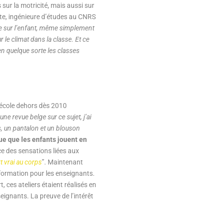
 sur la motricité, mais aussi sur
tte, ingénieure d’études au CNRS
re sur l’enfant, même simplement
r le climat dans la classe. Et ce
en quelque sorte les classes
’école dehors dès 2010
une revue belge sur ce sujet, j’ai
s, un pantalon et un blouson
ue que les enfants jouent en
nce des sensations liées aux
t vrai au corps
”. Maintenant
 formation pour les enseignants.
 ces ateliers étaient réalisés en
eignants. La preuve de l’intérêt