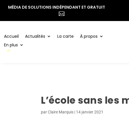
MÉDIA DE SOLUTIONS INDÉPENDANT ET GRATUIT
Accueil
Actualités
La carte
À propos

En plus
Accueil
Actualités
La carte
À propos
En plus
L’école sans les 
par
Claire Marquis
|
14 janvier 2021