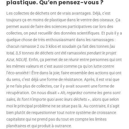
plastique. Qu’en pensez-vous ?
Les collectes de déchets ont de vrais avantages. Déjà, c’est
toujours ça en moins de plastique dans le ventre des oiseaux. Ça
permet aussi de faire des sciences participatives car lors des
collectes, on peut recueillir des données scientifiques. Et puis il y a
quelque chose de très enthousiasmant dans les ramassages :
chacun ramasse 2 ou 3 kilos et soudain ça fait des tonnes
[au
total, 3,5 tonnes de déchets ont été ramassées pendant le projet
Azur, NDLR]
. Enfin, ça permet de se réunir entre personnes qui ont
les mêmes valeurs et c’est aussi comme ça qu’on lutte contre
l’éco-anxiété ! Être dans la joie, faire ensemble des actions qui ont
du sens, c’est déjà une forme de résistance. Après, il est vrai que
je ne fais plus de collectes, car il y avait souvent une forme de
récupération. On nous disait «
Ah, regardez comme les gens sont
sales, ils font n’importe quoi avec leurs déchets «
, alors que selon
moi le principal problème ne se situe pas là. Au contraire, il s’agit
bien plutôt de requestionner tout notre système de croissance
capitaliste qui ne prend pas du tout en compte les limites
planétaires et qui produit à outrance.