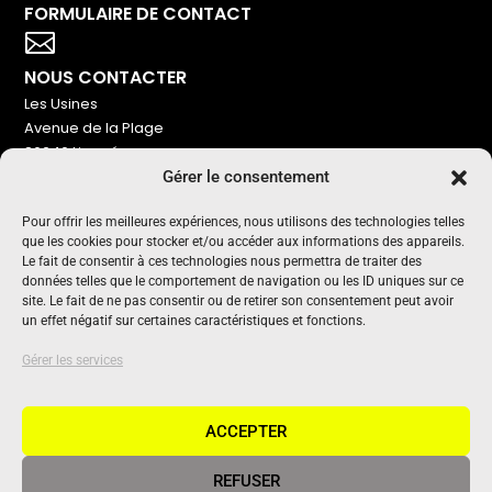
FORMULAIRE DE CONTACT
Votre titre va ici

NOUS CONTACTER
Les Usines
Avenue de la Plage
86240 Ligugé
Gérer le consentement
Tel : 06 16 72 76 91
NOUS SOUTENIR
Pour offrir les meilleures expériences, nous utilisons des technologies telles
que les cookies pour stocker et/ou accéder aux informations des appareils.
Pour maintenir un média indépendant, gratuit et sans
Le fait de consentir à ces technologies nous permettra de traiter des
publicité
données telles que le comportement de navigation ou les ID uniques sur ce
site. Le fait de ne pas consentir ou de retirer son consentement peut avoir
un effet négatif sur certaines caractéristiques et fonctions.
Oui !
UN PROJET SOUTENU PAR
Gérer les services
ACCEPTER
REFUSER