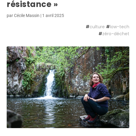
résistance »
par
Cécile Massin
|
1 avril 2025
#
culture
#
low-tech
#
zéro-déchet