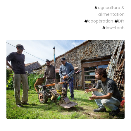
#
agriculture &
alimentation
#
coopération
#
DIY
#
low-tech