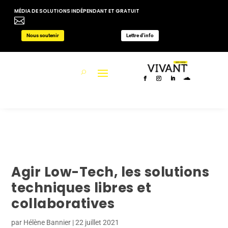
MÉDIA DE SOLUTIONS INDÉPENDANT ET GRATUIT

Nous soutenir
Lettre d'info
Agir Low-Tech, les solutions
techniques libres et
collaboratives
par
Hélène Bannier
|
22 juillet 2021