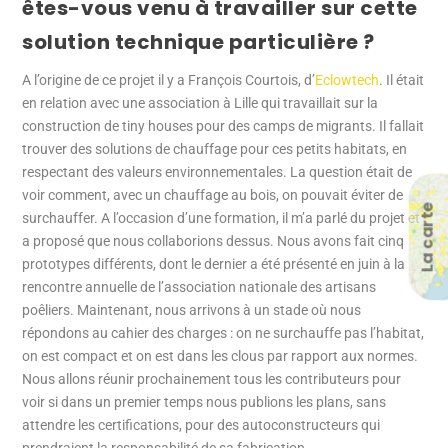
êtes-vous venu à travailler sur cette
solution technique particulière ?
A l’origine de ce projet il y a François Courtois, d’
Eclowtech
. Il était
en relation avec une association à Lille qui travaillait sur la
construction de tiny houses pour des camps de migrants. Il fallait
trouver des solutions de chauffage pour ces petits habitats, en
respectant des valeurs environnementales. La question était de
voir comment, avec un chauffage au bois, on pouvait éviter de
La carte
surchauffer. A l’occasion d’une formation, il m’a parlé du projet et
a proposé que nous collaborions dessus. Nous avons fait cinq
prototypes différents, dont le dernier a été présenté en juin à la
rencontre annuelle de l’association nationale des artisans
poêliers. Maintenant, nous arrivons à un stade où nous
répondons au cahier des charges : on ne surchauffe pas l’habitat,
on est compact et on est dans les clous par rapport aux normes.
Nous allons réunir prochainement tous les contributeurs pour
voir si dans un premier temps nous publions les plans, sans
attendre les certifications, pour des autoconstructeurs qui
prendraient la responsabilité de sa fabrication.