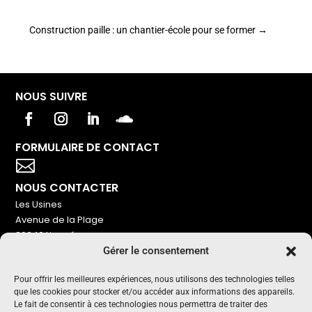
Construction paille : un chantier-école pour se former
→
NOUS SUIVRE
FORMULAIRE DE CONTACT
Votre titre va ici

NOUS CONTACTER
Les Usines
Avenue de la Plage
86240 Ligugé
Gérer le consentement
Tel : 06 16 72 76 91
NOUS SOUTENIR
Pour offrir les meilleures expériences, nous utilisons des technologies telles
que les cookies pour stocker et/ou accéder aux informations des appareils.
Pour maintenir un média indépendant, gratuit et sans
Le fait de consentir à ces technologies nous permettra de traiter des