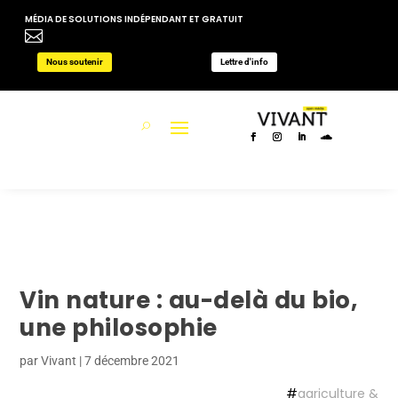
MÉDIA DE SOLUTIONS INDÉPENDANT ET GRATUIT

Nous soutenir
Lettre d'info
Vin nature : au-delà du bio,
une philosophie
par
Vivant
|
7 décembre 2021
#
agriculture &