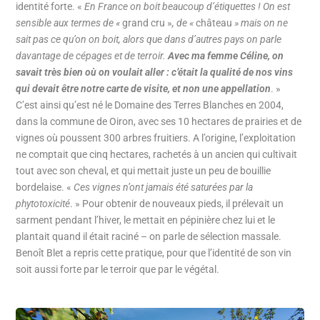
identité forte. «
En France on boit beaucoup d’étiquettes ! On est
sensible aux termes de «
grand cru »
, de «
château
» mais on ne
sait pas ce qu’on on boit, alors que dans d’autres pays on parle
davantage de cépages et de terroir.
Avec ma femme Céline, on
savait très bien où on voulait aller : c’était la qualité de nos vins
qui devait être notre carte de visite, et non une appellation
. »
C’est ainsi qu’est né le Domaine des Terres Blanches en 2004,
dans la commune de Oiron, avec ses 10 hectares de prairies et de
vignes où poussent 300 arbres fruitiers. A l’origine, l’exploitation
ne comptait que cinq hectares, rachetés à un ancien qui cultivait
tout avec son cheval, et qui mettait juste un peu de bouillie
bordelaise. «
Ces vignes n’ont jamais été saturées par la
phytotoxicité
. » Pour obtenir de nouveaux pieds, il prélevait un
sarment pendant l’hiver, le mettait en pépinière chez lui et le
plantait quand il était raciné – on parle de sélection massale.
Benoît Blet a repris cette pratique, pour que l’identité de son vin
soit aussi forte par le terroir que par le végétal.