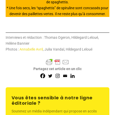
de spaghettis.
* Une fois secs, les “spaghettis” de spiruline sont concassés pour
devenir des paillettes vertes. Il ne reste plus qu’à consommer.
Interviews et rédaction : Thomas Ogeron, Hildegard Leloué,
Hélène Bannier
Photos :
Annabelle Avril
, Julia Vandal, Hildegard Leloué
Partagez cet article en un clic
Vous êtes sensible à notre ligne
éditoriale ?
Soutenez un média indépendant qui propose en accès