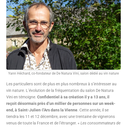
Yann Héchard, co-fondateur de De Natura Vini, salon dédié au vin nature
Les particuliers sont de plus en plus nombreux à s’intéresser au
vin nature. L’évolution de la fréquentation du salon De Natura
Vini en témoigne.
Confidentiel à sa création il y a 13 ans, il
reçoit désormais près d’un millier de personnes sur un week-
end, à Saint-Julien-l’Ars dans la Vienne
. Cette année, il se
tiendra les 11 et 12 décembre, avec une trentaine de vignerons
venus de toute la France et de l’étranger. «
Les consommateurs de