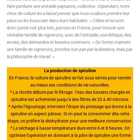
faire perdurer une entraide paysanne, collective. Cependant, notre
choix de culture les a laissé penser que nous voulions prendre leur
place ou les bousculer dans leurs habitudes
. » Céline et lui sont
donc partis voir plus loin, partout en France, pour trouver une
véritable famille de vignerons, avec de l’entraide, une éthique, des
envies, des demandes et besoins communs. «
On forme vraiment
une famille de vignerons, proches non pas par la distance, mais par
la philosophie de travail
. »
La production de spiruline
En France, la culture de spiruline se fait sous serres pour recréer
au mieux ses conditions de vie naturelles.
* La récolte débute par le filtrage : l’eau des bassins chargée en
spiruline est acheminée jusqu’à des filtres de 20 à 40 microns.
* Après l’égouttage, intervient l’étape du pressage qui donne à la
spiruline un aspect pâteux. Si on peut la consommer dès cette
étape, on préfère la déshydrater pour une meilleure conservation.
* Le séchage à basse température dure entre 6 et 8 heures. On
optimise l’opération en donnant à la pâte de spiruline une forme