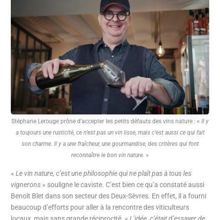
Stéphane Lerouge prône d’accepter les petits défauts des vins nature : «
Il y
a toujours une rusticité, ce n’est pas un vin lisse, mais c’est aussi ce qui fait
son charme. Il y a une fraîcheur, une gourmandise, des critères qui font
reconnaître le bon vin nature.
»
«
Le vin nature, c’est une philosophie qui ne plaît pas à tous les
vignerons
» souligne le caviste. C’est bien ce qu’a constaté aussi
Benoît Blet dans son secteur des Deux-Sèvres. En effet, il a fourni
beaucoup d’efforts pour aller à la rencontre des viticulteurs
locaux, mais sans grande réciprocité. «
L’idée, c’était d’essayer de