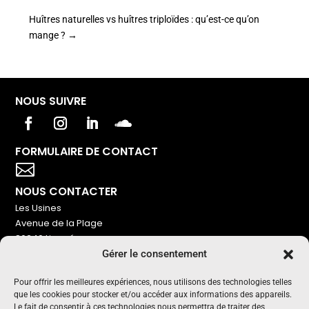
Huîtres naturelles vs huîtres triploïdes : qu’est-ce qu’on
mange ?
→
NOUS SUIVRE
FORMULAIRE DE CONTACT
Votre titre va ici

NOUS CONTACTER
Les Usines
Avenue de la Plage
86240 Ligugé
Gérer le consentement
Tel : 06 16 72 76 91
NOUS SOUTENIR
Pour offrir les meilleures expériences, nous utilisons des technologies telles
que les cookies pour stocker et/ou accéder aux informations des appareils.
Pour maintenir un média indépendant, gratuit et sans
Le fait de consentir à ces technologies nous permettra de traiter des