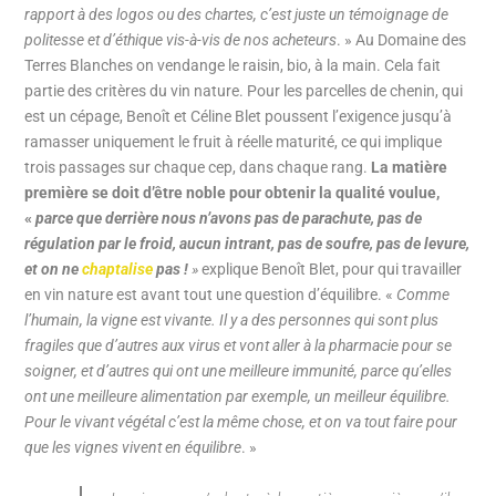
rapport à des logos ou des chartes, c’est juste un témoignage de
politesse et d’éthique vis-à-vis de nos acheteurs
. » Au Domaine des
Terres Blanches on vendange le raisin, bio, à la main. Cela fait
partie des critères du vin nature. Pour les parcelles de chenin, qui
est un cépage, Benoît et Céline Blet poussent l’exigence jusqu’à
ramasser uniquement le fruit à réelle maturité, ce qui implique
trois passages sur chaque cep, dans chaque rang.
La matière
première se doit d’être noble pour obtenir la qualité voulue,
«
parce que derrière nous n’avons pas de parachute, pas de
régulation par le froid, aucun intrant, pas de soufre, pas de levure,
et on ne
chaptalise
pas !
»
explique Benoît Blet, pour qui travailler
en vin nature est avant tout une question d’équilibre. «
Comme
l’humain, la vigne est vivante. Il y a des personnes qui sont plus
fragiles que d’autres aux virus et vont aller à la pharmacie pour se
soigner, et d’autres qui ont une meilleure immunité, parce qu’elles
ont une meilleure alimentation par exemple, un meilleur équilibre.
Pour le vivant végétal c’est la même chose, et on va tout faire pour
que les vignes vivent en équilibre
. »