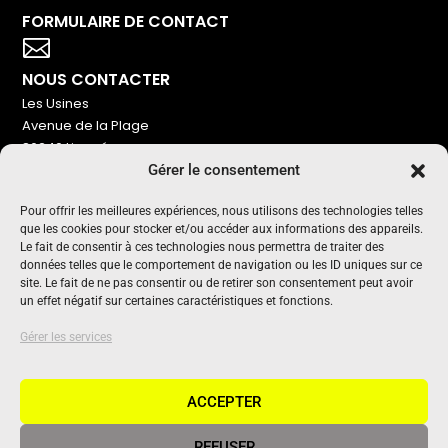
FORMULAIRE DE CONTACT
Votre titre va ici

NOUS CONTACTER
Les Usines
Avenue de la Plage
86240 Ligugé
Gérer le consentement
Tel : 06 16 72 76 91
NOUS SOUTENIR
Pour offrir les meilleures expériences, nous utilisons des technologies telles
que les cookies pour stocker et/ou accéder aux informations des appareils.
Pour maintenir un média indépendant, gratuit et sans
Le fait de consentir à ces technologies nous permettra de traiter des
publicité
données telles que le comportement de navigation ou les ID uniques sur ce
site. Le fait de ne pas consentir ou de retirer son consentement peut avoir
un effet négatif sur certaines caractéristiques et fonctions.
Oui !
UN PROJET SOUTENU PAR
Gérer les services
ACCEPTER
REFUSER