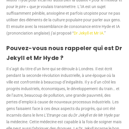
Mister Hyde pour incarner aussi bien la dualité «
pour le meilleur et
pour le pire
» que je voulais transmettre. L’IA est un sujet
suffisamment pénible, anxiogène et parfois utopiste pour ne pas
utiliser des éléments de la culture populaire pour parler aux gens.
Et ensuite avec la ressemblance de consonance entre Hyde et IA
(prononciation anglaise) j’ai proposé “
Dr Jekyll et Mr IA.
”
Pouvez-vous nous rappeler qui est Dr
Jekyll et Mr Hyde ?
Il s’agit du titre d’un livre qui se déroule à Londres. Il est écrit
pendant la seconde révolution industrielle, à une époque où la
ville est confrontée à beaucoup d’inégalités. Il y a d’un côté les
progrès industriels, économiques, le développement du train… et
de l’autre, beaucoup de pollution, une grande pauvreté, des
pertes d’emploi à cause de nouveaux processus industriels. Les
gens faisaient face à ces deux aspects du progrès, qui ont été
incarnés dans le livre
L’Etrange cas du Dr Jekyll et de Mr Hyde
par
la médecine. Cette médecine est capable à la fois de soigner mais
elle peut aussi fabriquer des drogues. Le Dr Jekyll incarne le bon,