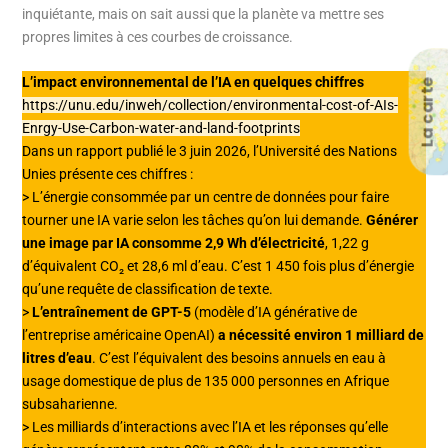
inquiétante, mais on sait aussi que la planète va mettre ses
propres limites à ces courbes de croissance.
L’impact environnemental de l’IA en quelques chiffres
La carte
https://unu.edu/inweh/collection/environmental-cost-of-AIs-
Enrgy-Use-Carbon-water-and-land-footprints
Dans un rapport publié le 3 juin 2026, l’Université des Nations
Unies présente ces chiffres :
> L’énergie consommée par un centre de données pour faire
tourner une IA varie selon les tâches qu’on lui demande.
Générer
une image par IA consomme 2,9 Wh d’électricité
, 1,22 g
d’équivalent CO₂ et 28,6 ml d’eau. C’est 1 450 fois plus d’énergie
qu’une requête de classification de texte.
>
L’entraînement de GPT-5
(modèle d’IA générative de
l’entreprise américaine OpenAI)
a nécessité environ 1 milliard de
l
itres d’eau
. C’est l’équivalent des besoins annuels en eau à
usage domestique de plus de 135 000 personnes en Afrique
subsaharienne.
> Les milliards d’interactions avec l’IA et les réponses qu’elle