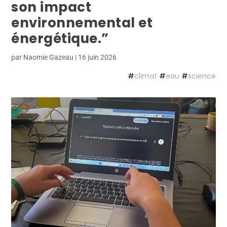
son impact
environnemental et
énergétique.”
par
Naomie Gazeau
|
16 juin 2026
#
climat
#
eau
#
science