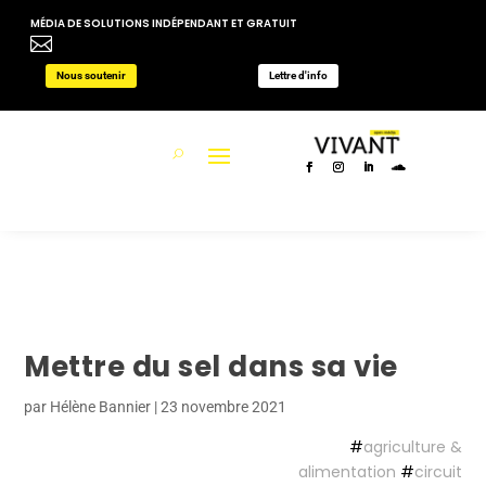
MÉDIA DE SOLUTIONS INDÉPENDANT ET GRATUIT

Nous soutenir
Lettre d'info
Mettre du sel dans sa vie
par
Hélène Bannier
|
23 novembre 2021
#
agriculture &
alimentation
#
circuit