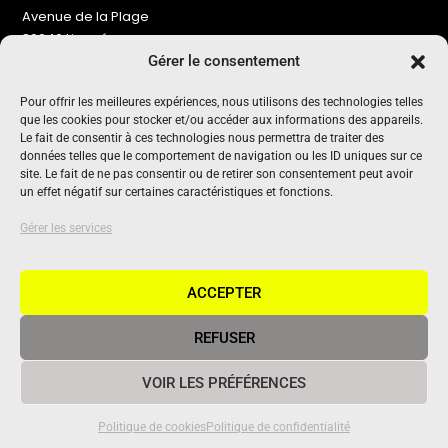
Avenue de la Plage
86240 Ligugé
Gérer le consentement
Tel : 06 16 72 76 91
NOUS SOUTENIR
Pour offrir les meilleures expériences, nous utilisons des technologies telles
que les cookies pour stocker et/ou accéder aux informations des appareils.
Pour maintenir un média indépendant, gratuit et sans
Le fait de consentir à ces technologies nous permettra de traiter des
publicité
données telles que le comportement de navigation ou les ID uniques sur ce
site. Le fait de ne pas consentir ou de retirer son consentement peut avoir
un effet négatif sur certaines caractéristiques et fonctions.
Oui !
UN PROJET SOUTENU PAR
Gérer les services
ACCEPTER
REFUSER
© 2020 Vivant Communication • Tous droits réservés •
Mentions
VOIR LES PRÉFÉRENCES
légales
Politique de cookies
Politique de confidentialité