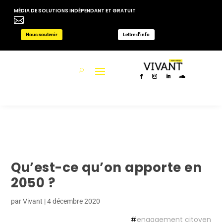
MÉDIA DE SOLUTIONS INDÉPENDANT ET GRATUIT

Nous soutenir
Lettre d'info
Qu’est-ce qu’on apporte en
2050 ?
par
Vivant
|
4 décembre 2020
#
engagement citoyen