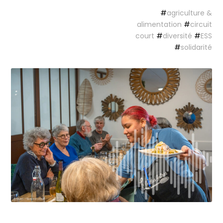
#
agriculture &
alimentation
#
circuit
court
#
diversité
#
ESS
#
solidarité