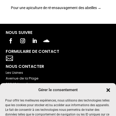
Pour une apiculture de ré-ensauvagement des abeilles
→
NOUS SUIVRE
FORMULAIRE DE CONTACT
Votre titre va ici

NOUS CONTACTER
Les Usines
Avenue de la Plage
86240 Ligugé
Gérer le consentement
Tel : 06 16 72 76 91
NOUS SOUTENIR
Pour offrir les meilleures expériences, nous utilisons des technologies telles
que les cookies pour stocker et/ou accéder aux informations des appareils.
Pour maintenir un média indépendant, gratuit et sans
Le fait de consentir à ces technologies nous permettra de traiter des
publicité
données telles que le comportement de navigation ou les ID uniques sur ce