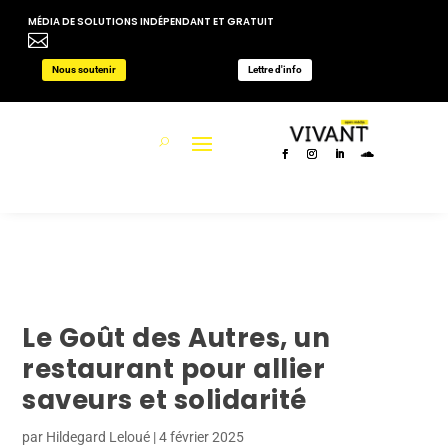
MÉDIA DE SOLUTIONS INDÉPENDANT ET GRATUIT

Nous soutenir
Lettre d'info
Le Goût des Autres, un
restaurant pour allier
saveurs et solidarité
par
Hildegard Leloué
|
4 février 2025