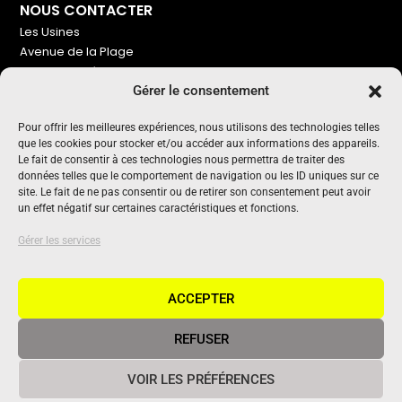
NOUS CONTACTER
Les Usines
Avenue de la Plage
86240 Ligugé
Gérer le consentement
Tel : 06 16 72 76 91
Pour offrir les meilleures expériences, nous utilisons des technologies telles
NOUS SOUTENIR
que les cookies pour stocker et/ou accéder aux informations des appareils.
Pour maintenir un média indépendant, gratuit et sans
Le fait de consentir à ces technologies nous permettra de traiter des
publicité
données telles que le comportement de navigation ou les ID uniques sur ce
site. Le fait de ne pas consentir ou de retirer son consentement peut avoir
un effet négatif sur certaines caractéristiques et fonctions.
Oui !
UN PROJET SOUTENU PAR
Gérer les services
ACCEPTER
REFUSER
© 2020 Vivant Communication • Tous droits réservés •
Mentions
VOIR LES PRÉFÉRENCES
légales