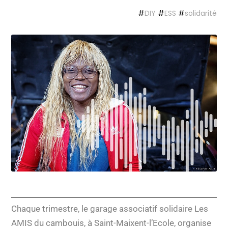
#
DIY
#
ESS
#
solidarité
Chaque trimestre, le garage associatif solidaire Les
AMIS du cambouis, à Saint-Maixent-l’Ecole, organise