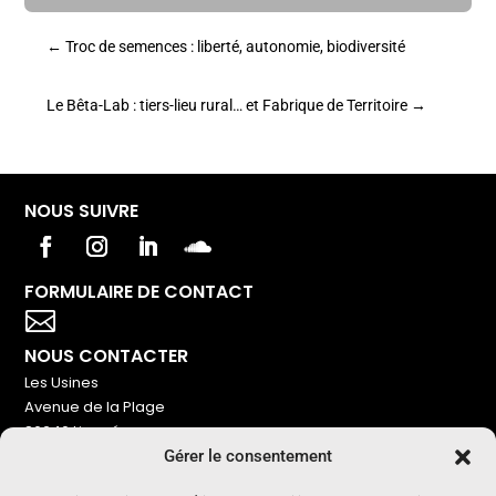
←
Troc de semences : liberté, autonomie, biodiversité
Le Bêta-Lab : tiers-lieu rural… et Fabrique de Territoire
→
NOUS SUIVRE
FORMULAIRE DE CONTACT
Votre titre va ici

NOUS CONTACTER
Les Usines
Avenue de la Plage
86240 Ligugé
Gérer le consentement
Tel : 06 16 72 76 91