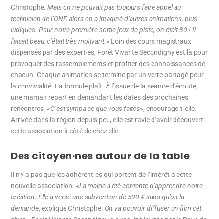
Christophe.
Mais on ne pouvait pas toujours faire appel au
technicien de l’ONF, alors on a imaginé d’autres animations, plus
ludiques. Pour notre première sortie jeux de piste, on était 80 ! Il
faisait beau, c’était très motivant.
» Loin des cours magistraux
dispensés par des expert·es, Forêt Vivante Secondigny est là pour
provoquer des rassemblements et profiter des connaissances de
chacun. Chaque animation se termine par un verre partagé pour
la convivialité. La formule plaît. À l’issue de la séance d’écoute,
une maman repart en demandant les dates des prochaines
rencontres. «
C’est sympa ce que vous faites
», encourage-t-elle.
Arrivée dans la région depuis peu, elle est ravie d’avoir découvert
cette association à côté de chez elle.
Des citoyen·nes autour de la table
Il n’y a pas que les adhérent·es qui portent de l’intérêt à cette
nouvelle association. «
La mairie a été contente d’apprendre notre
création. Elle a versé une subvention de 500 € sans qu’on la
demand
e, explique Christophe.
On va pouvoir diffuser un film cet