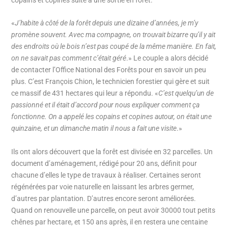
copains et copines suite à une sortie en forêt.
«
J’habite à côté de la forêt depuis une dizaine d’années, je m’y
promène souvent. Avec ma compagne, on trouvait bizarre qu’il y ait
des endroits où le bois n’est pas coupé de la même manière. En fait,
on ne savait pas comment c’était géré
.» Le couple a alors décidé
de contacter l’Office National des Forêts pour en savoir un peu
plus. C’est François Chion, le technicien forestier qui gère et suit
ce massif de 431 hectares qui leur a répondu. «
C’est quelqu’un de
passionné et il était d’accord pour nous expliquer comment ça
fonctionne. On a appelé les copains et copines autour, on était une
quinzaine, et un dimanche matin il nous a fait une visite
.»
Ils ont alors découvert que la forêt est divisée en 32 parcelles. Un
document d’aménagement, rédigé pour 20 ans, définit pour
chacune d’elles le type de travaux à réaliser. Certaines seront
régénérées par voie naturelle en laissant les arbres germer,
d’autres par plantation. D’autres encore seront améliorées.
Quand on renouvelle une parcelle, on peut avoir 30000 tout petits
chênes par hectare, et 150 ans après, il en restera une centaine