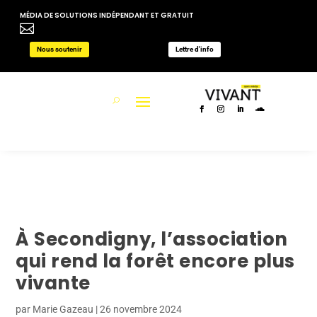
MÉDIA DE SOLUTIONS INDÉPENDANT ET GRATUIT

Nous soutenir
Lettre d'info
À Secondigny, l’association
qui rend la forêt encore plus
vivante
par
Marie Gazeau
|
26 novembre 2024