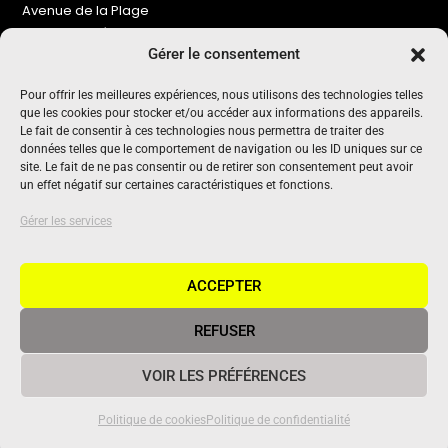
Avenue de la Plage
86240 Ligugé
Gérer le consentement
Tel : 06 16 72 76 91
Pour offrir les meilleures expériences, nous utilisons des technologies telles
NOUS SOUTENIR
que les cookies pour stocker et/ou accéder aux informations des appareils.
Pour maintenir un média indépendant, gratuit et sans
Le fait de consentir à ces technologies nous permettra de traiter des
publicité
données telles que le comportement de navigation ou les ID uniques sur ce
site. Le fait de ne pas consentir ou de retirer son consentement peut avoir
un effet négatif sur certaines caractéristiques et fonctions.
Oui !
UN PROJET SOUTENU PAR
Gérer les services
ACCEPTER
REFUSER
© 2020 Vivant Communication • Tous droits réservés •
Mentions
VOIR LES PRÉFÉRENCES
légales
Politique de cookies
Politique de confidentialité