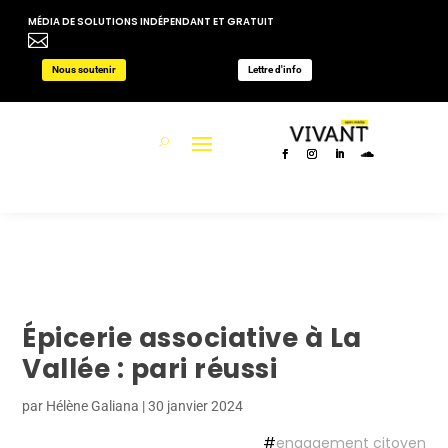
MÉDIA DE SOLUTIONS INDÉPENDANT ET GRATUIT

Nous soutenir
Lettre d'info
Épicerie associative à La
Vallée : pari réussi
par
Hélène Galiana
|
30 janvier 2024
#
engagement citoyen