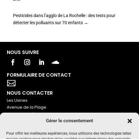
Pesticides dans l’agglo de La Rochelle : des tests pour
détecter les polluants sur 70 enfants
→
NOUS SUIVRE
FORMULAIRE DE CONTACT
Votre titre va ici

NOUS CONTACTER
Les Usines
Avenue de la Plage
86240 Ligugé
Gérer le consentement
Tel : 06 16 72 76 91
Pour offrir les meilleures expériences, nous utilisons des technologies telles
NOUS SOUTENIR