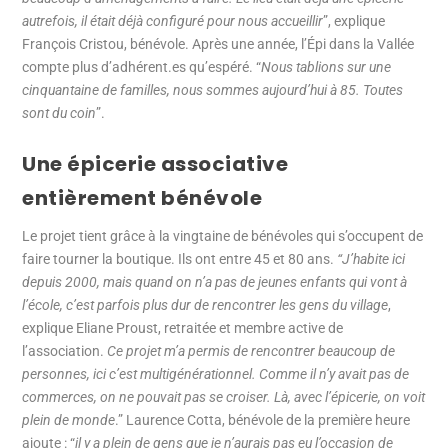
autrefois, il était déjà configuré pour nous accueillir
”, explique
François Cristou, bénévole. Après une année, l’Épi dans la Vallée
compte plus d’adhérent.es qu’espéré. “
Nous tablions sur une
cinquantaine de familles, nous sommes aujourd’hui à 85. Toutes
sont du coin
”.
Une épicerie associative
entièrement bénévole
Le projet tient grâce à la vingtaine de bénévoles qui s’occupent de
faire tourner la boutique. Ils ont entre 45 et 80 ans.
“J’habite ici
depuis 2000, mais quand on n’a pas de jeunes enfants qui vont à
l’école, c’est parfois plus dur de rencontrer les gens du village
,
explique Eliane Proust, retraitée et membre active de
l’association.
Ce projet m’a permis de rencontrer beaucoup de
personnes, ici c’est multigénérationnel. Comme il n’y avait pas de
commerces, on ne pouvait pas se croiser. Là, avec l’épicerie, on voit
plein de monde
.” Laurence Cotta, bénévole de la première heure
ajoute : “
il y a plein de gens que je n’aurais pas eu l’occasion de