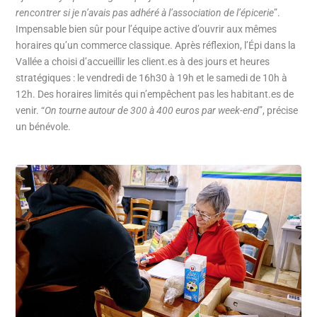
rencontrer si je n’avais pas adhéré à l’association de l’épicerie
”.
Impensable bien sûr pour l’équipe active d’ouvrir aux mêmes
horaires qu’un commerce classique. Après réflexion, l’Épi dans la
Vallée a choisi d’accueillir les client.es à des jours et heures
stratégiques : le vendredi de 16h30 à 19h et le samedi de 10h à
12h. Des horaires limités qui n’empêchent pas les habitant.es de
venir. “
On tourne autour de 300 à 400 euros par week-end
”, précise
un bénévole.