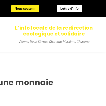
Nous soutenir
Lettre d'info
Nous soutenir
Lettre d'info
L’info locale de la redirection
écologique et solidaire
Vienne, Deux-Sèvres, Charente-Maritime, Charente
r une monnaie