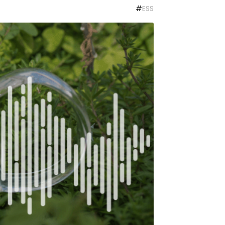
#
ESS