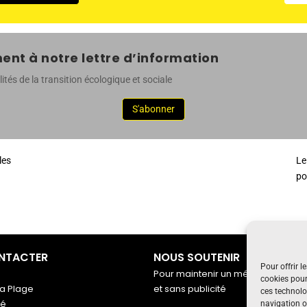
nt à notre lettre d’information
ités de la transition écologique et sociale
S'abonner
les
Le
po
NTACTER
NOUS SOUTENIR
Pour offrir l
Pour maintenir un média indépenda
cookies pour
a Plage
et sans publicité
ces technolo
gé
navigation ou