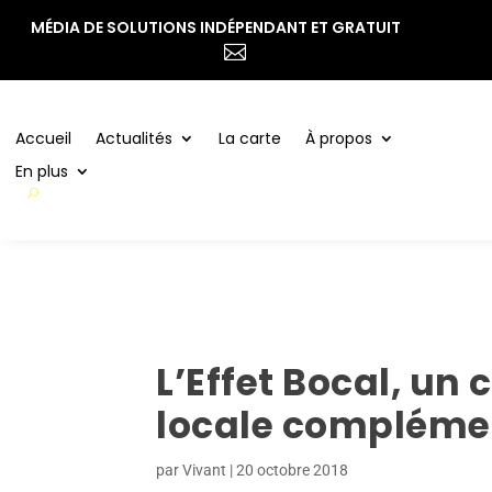
MÉDIA DE SOLUTIONS INDÉPENDANT ET GRATUIT
Accueil
Actualités
La carte
À propos

En plus
Accueil
Actualités
La carte
À propos
En plus
L’Effet Bocal, u
locale compléme
par
Vivant
|
20 octobre 2018