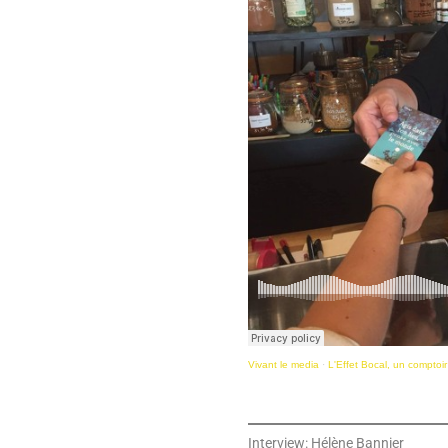
Vivant le media
·
L'Effet Bocal, un compto
Interview: Hélène Bannier