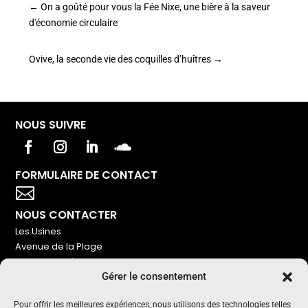
←
On a goûté pour vous la Fée Nixe, une bière à la saveur
d'économie circulaire
Ovive, la seconde vie des coquilles d’huîtres
→
NOUS SUIVRE
FORMULAIRE DE CONTACT
Votre titre va ici

NOUS CONTACTER
Les Usines
Avenue de la Plage
86240 Ligugé
Gérer le consentement
Tel : 06 16 72 76 91
NOUS SOUTENIR
Pour offrir les meilleures expériences, nous utilisons des technologies telles