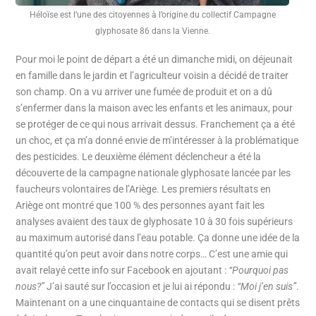
Héloïse est l’une des citoyennes à l’origine du collectif Campagne
glyphosate 86 dans la Vienne.
Pour moi le point de départ a été un dimanche midi, on déjeunait
en famille dans le jardin et l’agriculteur voisin a décidé de traiter
son champ. On a vu arriver une fumée de produit et on a dû
s’enfermer dans la maison avec les enfants et les animaux, pour
se protéger de ce qui nous arrivait dessus. Franchement ça a été
un choc, et ça m’a donné envie de m’intéresser à la problématique
des pesticides. Le deuxième élément déclencheur a été la
découverte de la campagne nationale glyphosate lancée par les
faucheurs volontaires de l’Ariège. Les premiers résultats en
Ariège ont montré que 100 % des personnes ayant fait les
analyses avaient des taux de glyphosate 10 à 30 fois supérieurs
au maximum autorisé dans l’eau potable. Ça donne une idée de la
quantité qu’on peut avoir dans notre corps… C’est une amie qui
avait relayé cette info sur Facebook en ajoutant :
“Pourquoi pas
nous?”
J’ai sauté sur l’occasion et je lui ai répondu :
“Moi j’en suis”
.
Maintenant on a une cinquantaine de contacts qui se disent prêts