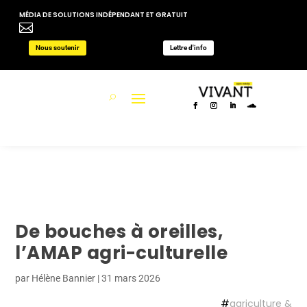
MÉDIA DE SOLUTIONS INDÉPENDANT ET GRATUIT

Nous soutenir
Lettre d'info
De bouches à oreilles,
l’AMAP agri-culturelle
par
Hélène Bannier
|
31 mars 2026
#
agriculture &