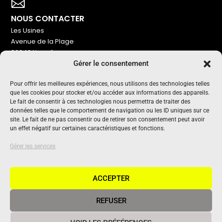
Votre titre va ici

NOUS CONTACTER
Les Usines
Avenue de la Plage
86240 Ligugé
Gérer le consentement
Tel : 06 16 72 76 91
NOUS SOUTENIR
Pour offrir les meilleures expériences, nous utilisons des technologies telles
que les cookies pour stocker et/ou accéder aux informations des appareils.
Pour maintenir un média indépendant, gratuit et sans
Le fait de consentir à ces technologies nous permettra de traiter des
publicité
données telles que le comportement de navigation ou les ID uniques sur ce
site. Le fait de ne pas consentir ou de retirer son consentement peut avoir
un effet négatif sur certaines caractéristiques et fonctions.
Oui !
UN PROJET SOUTENU PAR
Gérer les services
ACCEPTER
REFUSER
© 2020 Vivant Communication • Tous droits réservés •
Mentions