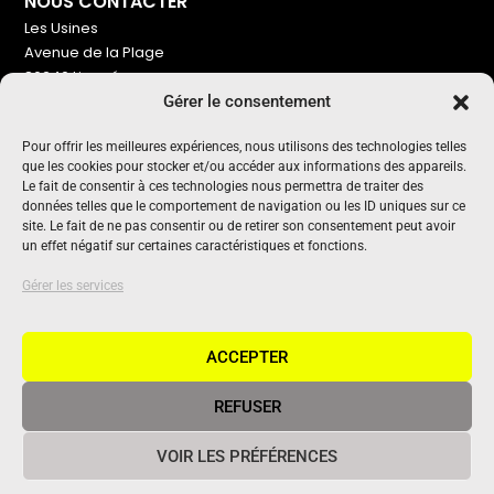
NOUS CONTACTER
Les Usines
Avenue de la Plage
86240 Ligugé
Gérer le consentement
Tel : 06 16 72 76 91
NOUS SOUTENIR
Pour offrir les meilleures expériences, nous utilisons des technologies telles
que les cookies pour stocker et/ou accéder aux informations des appareils.
Pour maintenir un média indépendant, gratuit et sans
Le fait de consentir à ces technologies nous permettra de traiter des
publicité
données telles que le comportement de navigation ou les ID uniques sur ce
site. Le fait de ne pas consentir ou de retirer son consentement peut avoir
un effet négatif sur certaines caractéristiques et fonctions.
Oui !
UN PROJET SOUTENU PAR
Gérer les services
ACCEPTER
REFUSER
© 2020 Vivant Communication • Tous droits réservés •
Mentions
VOIR LES PRÉFÉRENCES
légales