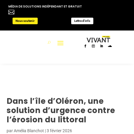
MÉDIA DE SOLUTIONS INDÉPENDANT ET GRATUIT

Nous soutenir
Lettre d'info
Dans l’île d’Oléron, une
solution d’urgence contre
l’érosion du littoral
par
Amélia Blanchot
|
3 février 2026