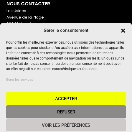
NOUS CONTACTER
Les Usines
Avenue de la Plage
86240 Ligugé
Gérer le consentement
Tel : 06 16 72 76 91
NOUS SOUTENIR
Pour offrir les meilleures expériences, nous utilisons des technologies telles
que les cookies pour stocker et/ou accéder aux informations des appareils.
Pour maintenir un média indépendant, gratuit et sans
Le fait de consentir à ces technologies nous permettra de traiter des
publicité
données telles que le comportement de navigation ou les ID uniques sur ce
site. Le fait de ne pas consentir ou de retirer son consentement peut avoir
un effet négatif sur certaines caractéristiques et fonctions.
Oui !
UN PROJET SOUTENU PAR
Gérer les services
ACCEPTER
REFUSER
© 2020 Vivant Communication • Tous droits réservés •
Mentions
VOIR LES PRÉFÉRENCES
légales