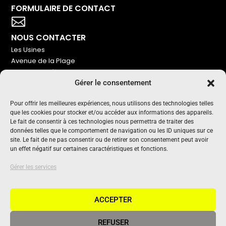
FORMULAIRE DE CONTACT
Votre titre va ici

NOUS CONTACTER
Les Usines
Avenue de la Plage
86240 Ligugé
Gérer le consentement
Tel : 06 16 72 76 91
Pour offrir les meilleures expériences, nous utilisons des technologies telles
NOUS SOUTENIR
que les cookies pour stocker et/ou accéder aux informations des appareils.
Pour maintenir un média indépendant, gratuit et sans
Le fait de consentir à ces technologies nous permettra de traiter des
publicité
données telles que le comportement de navigation ou les ID uniques sur ce
site. Le fait de ne pas consentir ou de retirer son consentement peut avoir
un effet négatif sur certaines caractéristiques et fonctions.
Oui !
UN PROJET SOUTENU PAR
Gérer les services
ACCEPTER
REFUSER