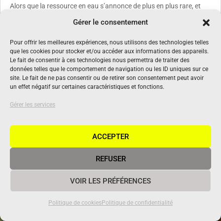
Alors que la ressource en eau s’annonce de plus en plus rare, et
donc onéreuse, les récupérateurs d’eau de pluie gagnent en
Gérer le consentement
popularité auprès des particuliers, des professionnels et des
collectivités. Rencontre avec Stéphane Gauby, co-fondateur de
Pour offrir les meilleures expériences, nous utilisons des technologies telles
Cuve & Eau, à Jaunay-Marigny (86).
que les cookies pour stocker et/ou accéder aux informations des appareils.
Le fait de consentir à ces technologies nous permettra de traiter des
lire plus
données telles que le comportement de navigation ou les ID uniques sur ce
site. Le fait de ne pas consentir ou de retirer son consentement peut avoir
un effet négatif sur certaines caractéristiques et fonctions.
Gérer les services
ACCEPTER
REFUSER
VOIR LES PRÉFÉRENCES
Politique de cookies
Politique de confidentialité