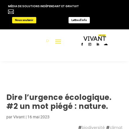
MÉDIA DE SOLUTIONS INDÉPENDANT ET GRATUIT

Nous soutenir
Lettre d'info
Dire l’urgence écologique.
#2 un mot piégé : nature.
par
Vivant
|
16 mai 2023
#
biodiversité
#
climat