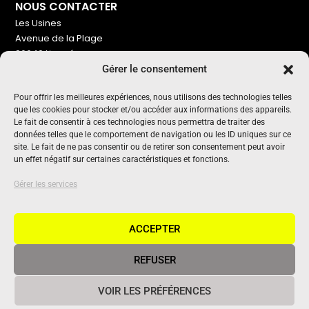
NOUS CONTACTER
Les Usines
Avenue de la Plage
86240 Ligugé
Gérer le consentement
Tel : 06 16 72 76 91
NOUS SOUTENIR
Pour offrir les meilleures expériences, nous utilisons des technologies telles
que les cookies pour stocker et/ou accéder aux informations des appareils.
Pour maintenir un média indépendant, gratuit et sans
Le fait de consentir à ces technologies nous permettra de traiter des
publicité
données telles que le comportement de navigation ou les ID uniques sur ce
site. Le fait de ne pas consentir ou de retirer son consentement peut avoir
un effet négatif sur certaines caractéristiques et fonctions.
Oui !
UN PROJET SOUTENU PAR
Gérer les services
ACCEPTER
REFUSER
© 2020 Vivant Communication • Tous droits réservés •
Mentions
VOIR LES PRÉFÉRENCES
légales