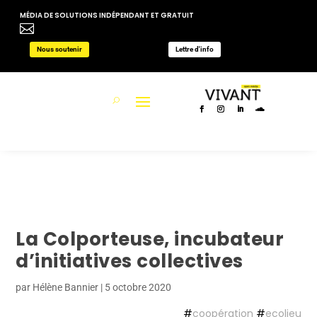
MÉDIA DE SOLUTIONS INDÉPENDANT ET GRATUIT

Nous soutenir
Lettre d'info
La Colporteuse, incubateur
d’initiatives collectives
par
Hélène Bannier
|
5 octobre 2020
#
coopération
#
ecolieu