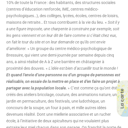
10% de toute la France : des habitants, des structures sociales
(centres d’éducation renforcée, IME, centres médico-
psychologiques…), des collèges, lycées, écoles, centres de loisirs,
maisons de retraite… Et tous contribuent à la vie du lieu. «
Soit il y
a une figure imposée, une charpente à construire par exemple, soit
les gens viennent et on leur dit de faire comme si c’était chez eux,
on fait le tour du site et on leur demande ce qu’ils ont envie
d’améliorer.
» Un groupe du centre médico-psychologique de
Bressuire, qui vient une demi-journée par semaine depuis cinq
ans, a ainsi réalisé de A à Z une barrière en châtaignier à
proximité des douves. «
L’idée est bien d’accueillir tout le monde !
Et quand l’envie d’une personne ou d’un groupe de personnes est
réalisable, on essaie de la mettre en place et d’en faire un projet à
partager avec la population locale.
» C’est comme ça qu’ont été
La carte
créés des ateliers bricolage, couture, des animations nature, un
jardin en permaculture, des festivals, une ludothèque, un
concours de la soupe, un four à pain, et mille autres idées
devenues réalité. Dont une miellerie associative et un rucher
école, à l’initiative de deux apiculteurs qui ne voulaient plus
extraire leur miel chacun dans son garage. On franchit la porte de