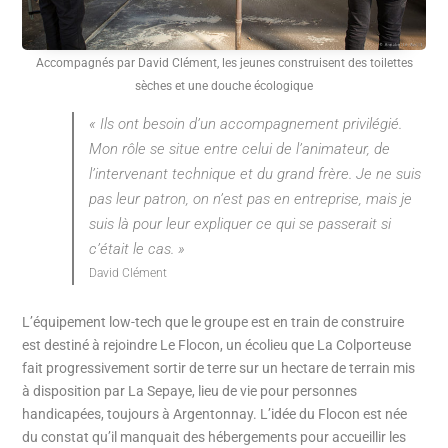
Accompagnés par David Clément, les jeunes construisent des toilettes
sèches et une douche écologique
« Ils ont besoin d’un accompagnement privilégié.
Mon rôle se situe entre celui de l’animateur, de
l’intervenant technique et du grand frère. Je ne suis
pas leur patron, on n’est pas en entreprise, mais je
suis là pour leur expliquer ce qui se passerait si
c’était le cas. »
David Clément
L’équipement low-tech que le groupe est en train de construire
est destiné à rejoindre Le Flocon, un écolieu que La Colporteuse
fait progressivement sortir de terre sur un hectare de terrain mis
à disposition par La Sepaye, lieu de vie pour personnes
handicapées, toujours à Argentonnay. L’idée du Flocon est née
du constat qu’il manquait des hébergements pour accueillir les