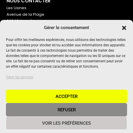
NOUS CONTACTER
Les Usines
Avenue de la Plage
86240 Ligugé
Gérer le consentement
Tel : 06 16 72 76 91
NOUS SOUTENIR
Pour offrir les meilleures expériences, nous utilisons des technologies telles
que les cookies pour stocker et/ou accéder aux informations des appareils.
Pour maintenir un média indépendant, gratuit et sans
Le fait de consentir à ces technologies nous permettra de traiter des
publicité
données telles que le comportement de navigation ou les ID uniques sur ce
site. Le fait de ne pas consentir ou de retirer son consentement peut avoir
un effet négatif sur certaines caractéristiques et fonctions.
Oui !
UN PROJET SOUTENU PAR
Gérer les services
ACCEPTER
REFUSER
© 2020 Vivant Communication • Tous droits réservés •
Mentions
VOIR LES PRÉFÉRENCES
légales