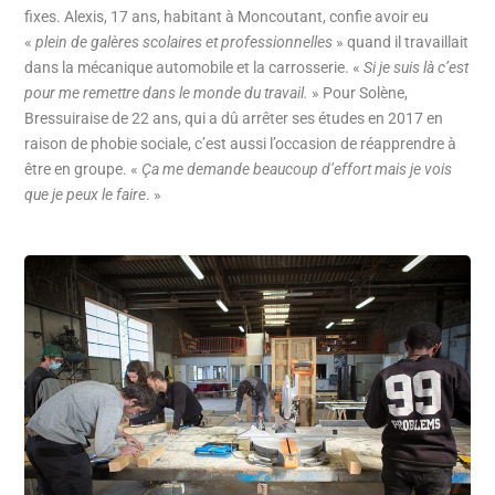
fixes. Alexis, 17 ans, habitant à Moncoutant, confie avoir eu
«
plein de galères scolaires et professionnelles
» quand il travaillait
dans la mécanique automobile et la carrosserie. «
Si je suis là c’est
pour me remettre dans le monde du travail.
» Pour Solène,
Bressuiraise de 22 ans, qui a dû arrêter ses études en 2017 en
raison de phobie sociale, c’est aussi l’occasion de réapprendre à
être en groupe. «
Ça me demande beaucoup d’effort mais je vois
que je peux le faire
. »