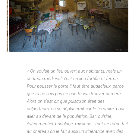
« On voulait un lieu ouvert aux habitants, mais un
château médiéval c’est un lieu fortifié et fermé.
Pour pousser la porte il faut être audacieux, parce
que tu ne sais pas ce que tu vas trouver derrière.
Alors on s’est dit que puisqu’on était des
colporteurs, on se déplacerait sur le territoire, pour
aller au devant de la population. Bar, cuisine,
événementiel, bricolage, miellerie… tout ce qu’on fait
au château on le fait aussi un itinérance avec des