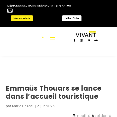
MÉDIA DE SOLUTIONS INDÉPENDANT ET GRATUIT

Nous soutenir
Lettre d'info
Emmaüs Thouars se lance
dans l’accueil touristique
par
Marie Gazeau
|
2 juin 2026
#
mobilité
#
solidarité