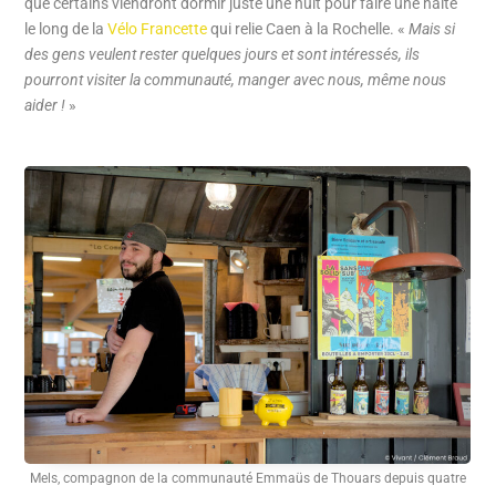
que certains viendront dormir juste une nuit pour faire une halte
le long de la
Vélo Francette
qui relie Caen à la Rochelle. «
Mais si
des gens veulent rester quelques jours et sont intéressés, ils
pourront visiter la communauté, manger avec nous, même nous
aider !
»
Mels, compagnon de la communauté Emmaüs de Thouars depuis quatre