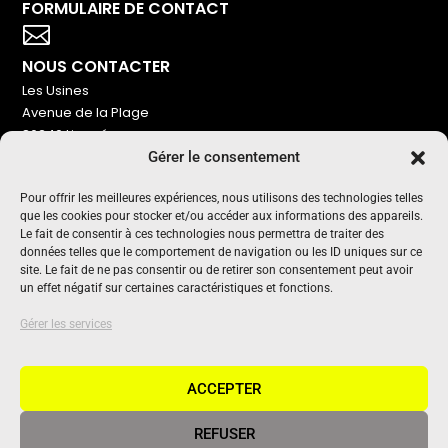
FORMULAIRE DE CONTACT
Votre titre va ici

NOUS CONTACTER
Les Usines
Avenue de la Plage
86240 Ligugé
Gérer le consentement
Tel : 06 16 72 76 91
NOUS SOUTENIR
Pour offrir les meilleures expériences, nous utilisons des technologies telles
que les cookies pour stocker et/ou accéder aux informations des appareils.
Pour maintenir un média indépendant, gratuit et sans
Le fait de consentir à ces technologies nous permettra de traiter des
publicité
données telles que le comportement de navigation ou les ID uniques sur ce
site. Le fait de ne pas consentir ou de retirer son consentement peut avoir
un effet négatif sur certaines caractéristiques et fonctions.
Oui !
UN PROJET SOUTENU PAR
Gérer les services
ACCEPTER
REFUSER