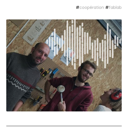
#
coopération
#
fablab