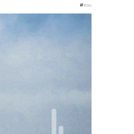
#
eau