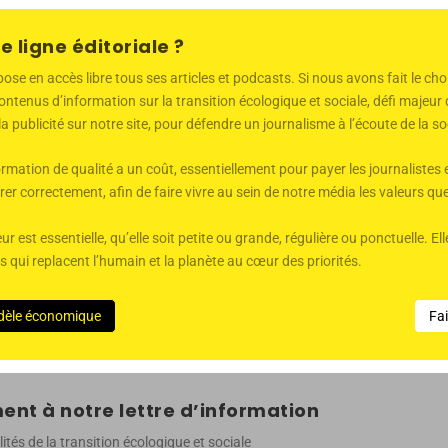
e ligne éditoriale ?
 en accès libre tous ses articles et podcasts. Si nous avons fait le choi
ntenus d’information sur la transition écologique et sociale, défi majeu
 la publicité sur notre site, pour défendre un journalisme à l’écoute de la
mation de qualité a un coût, essentiellement pour payer les journalistes 
er correctement, afin de faire vivre au sein de notre média les valeurs q
ur est essentielle, qu’elle soit petite ou grande, régulière ou ponctuelle. 
qui replacent l’humain et la planète au cœur des priorités.
dèle économique
Fa
nt à notre lettre d’information
ités de la transition écologique et sociale