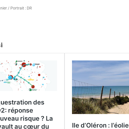
ier / Portrait : DR
i