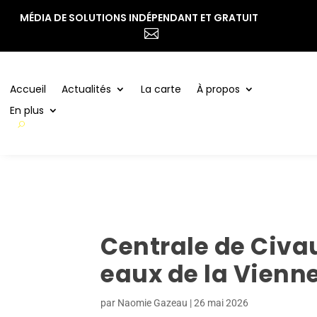
MÉDIA DE SOLUTIONS INDÉPENDANT ET GRATUIT
Accueil
Actualités
La carte
À propos

En plus
Accueil
Actualités
La carte
À propos
En plus
Centrale de Civau
eaux de la Vienne
par
Naomie Gazeau
|
26 mai 2026