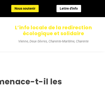
Nous soutenir
Lettre d'info
Nous soutenir
Lettre d'info
L’info locale de la redirection
écologique et solidaire
Vienne, Deux-Sèvres, Charente-Maritime, Charente
 menace-t-il les