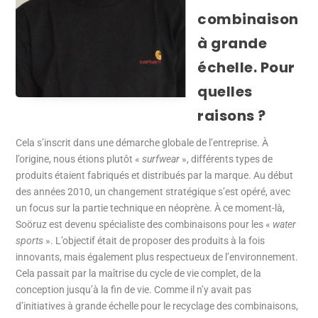
combinaison
à grande
échelle. Pour
quelles
raisons ?
Cela s’inscrit dans une démarche globale de l’entreprise. À
l’origine, nous étions plutôt «
surfwear
», différents types de
produits étaient fabriqués et distribués par la marque. Au début
des années 2010, un changement stratégique s’est opéré, avec
un focus sur la partie technique en néoprène. À ce moment-là,
Soöruz est devenu spécialiste des combinaisons pour les «
water
sports
». L’objectif était de proposer des produits à la fois
innovants, mais également plus respectueux de l’environnement.
Cela passait par la maîtrise du cycle de vie complet, de la
conception jusqu’à la fin de vie. Comme il n’y avait pas
d’initiatives à grande échelle pour le recyclage des combinaisons,