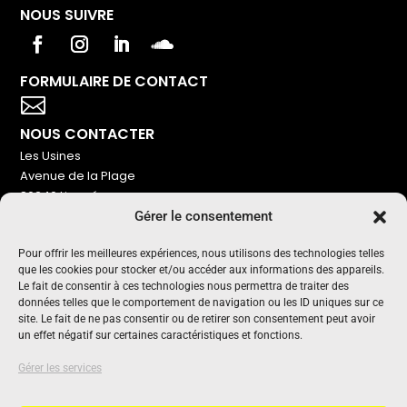
NOUS SUIVRE
FORMULAIRE DE CONTACT
Votre titre va ici

NOUS CONTACTER
Les Usines
Avenue de la Plage
86240 Ligugé
Gérer le consentement
Tel : 06 16 72 76 91
NOUS SOUTENIR
Pour offrir les meilleures expériences, nous utilisons des technologies telles
que les cookies pour stocker et/ou accéder aux informations des appareils.
Pour maintenir un média indépendant, gratuit et sans
Le fait de consentir à ces technologies nous permettra de traiter des
publicité
données telles que le comportement de navigation ou les ID uniques sur ce
site. Le fait de ne pas consentir ou de retirer son consentement peut avoir
un effet négatif sur certaines caractéristiques et fonctions.
Oui !
UN PROJET SOUTENU PAR
Gérer les services