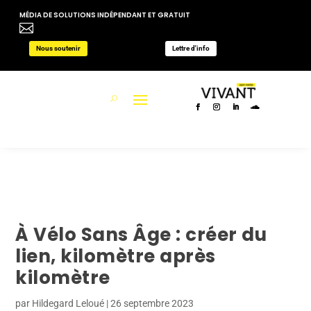
MÉDIA DE SOLUTIONS INDÉPENDANT ET GRATUIT

Nous soutenir
Lettre d'info
À Vélo Sans Âge : créer du
lien, kilomètre après
kilomètre
par
Hildegard Leloué
|
26 septembre 2023