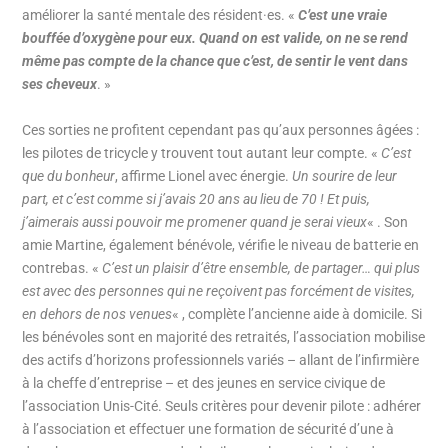
améliorer la santé mentale des résident·es. «
C’est une vraie
bouffée d’oxygène pour eux. Quand on est valide, on ne se rend
même pas compte de la chance que c’est, de sentir le vent dans
ses cheveux
. »
Ces sorties ne profitent cependant pas qu’aux personnes âgées :
les pilotes de tricycle y trouvent tout autant leur compte. «
C’est
que du bonheur
, affirme Lionel avec énergie.
Un sourire de leur
part, et c’est comme si j’avais 20 ans au lieu de 70 ! Et puis,
j’aimerais aussi pouvoir me promener quand je serai vieux
« . Son
amie Martine, également bénévole, vérifie le niveau de batterie en
contrebas. «
C’est un plaisir d’être ensemble, de partager… qui plus
est avec des personnes qui ne reçoivent pas forcément de visites,
en dehors de nos venues
« , complète l’ancienne aide à domicile. Si
les bénévoles sont en majorité des retraités, l’association mobilise
des actifs d’horizons professionnels variés – allant de l’infirmière
à la cheffe d’entreprise – et des jeunes en service civique de
l’association Unis-Cité. Seuls critères pour devenir pilote : adhérer
à l’association et effectuer une formation de sécurité d’une à