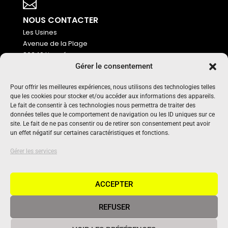
Votre titre va ici

NOUS CONTACTER
Les Usines
Avenue de la Plage
86240 Ligugé
Gérer le consentement
Tel : 06 16 72 76 91
NOUS SOUTENIR
Pour offrir les meilleures expériences, nous utilisons des technologies telles
que les cookies pour stocker et/ou accéder aux informations des appareils.
Pour maintenir un média indépendant, gratuit et sans
Le fait de consentir à ces technologies nous permettra de traiter des
publicité
données telles que le comportement de navigation ou les ID uniques sur ce
site. Le fait de ne pas consentir ou de retirer son consentement peut avoir
un effet négatif sur certaines caractéristiques et fonctions.
Oui !
UN PROJET SOUTENU PAR
Gérer les services
ACCEPTER
REFUSER
© 2020 Vivant Communication • Tous droits