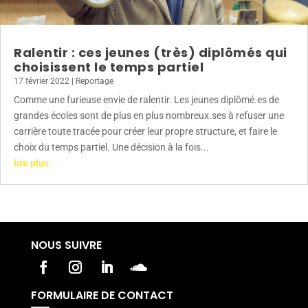
Ralentir : ces jeunes (très) diplômés qui
choisissent le temps partiel
17 février 2022
|
Reportage
Comme une furieuse envie de ralentir. Les jeunes diplômé.es de
grandes écoles sont de plus en plus nombreux.ses à refuser une
carrière toute tracée pour créer leur propre structure, et faire le
choix du temps partiel. Une décision à la fois...
lire plus
NOUS SUIVRE
FORMULAIRE DE CONTACT