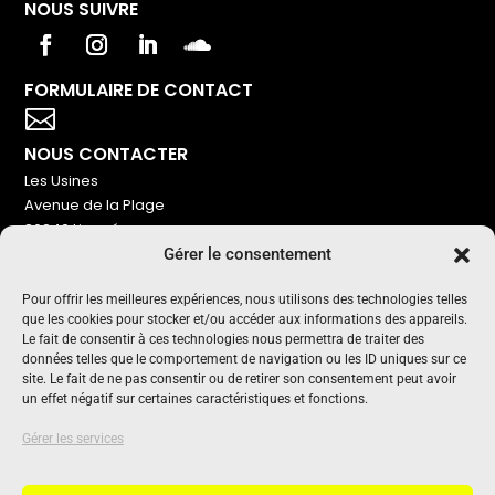
NOUS SUIVRE
FORMULAIRE DE CONTACT
Votre titre va ici

NOUS CONTACTER
Les Usines
Avenue de la Plage
86240 Ligugé
Gérer le consentement
Tel : 06 16 72 76 91
NOUS SOUTENIR
Pour offrir les meilleures expériences, nous utilisons des technologies telles
que les cookies pour stocker et/ou accéder aux informations des appareils.
Pour maintenir un média indépendant, gratuit et sans
Le fait de consentir à ces technologies nous permettra de traiter des
publicité
données telles que le comportement de navigation ou les ID uniques sur ce
site. Le fait de ne pas consentir ou de retirer son consentement peut avoir
un effet négatif sur certaines caractéristiques et fonctions.
Oui !
UN PROJET SOUTENU PAR
Gérer les services