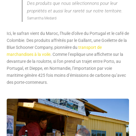
Des produits que nous sélectionnons pour leur
propriétés et aussi leur rareté sur notre territoire.
Samantha Medard
Ici, le safran vient du Maroc, l’huile d’olive du Portugal et le café de
Colombie. Des produits affrétés par le Gallant, une Goélette de la
Blue Schooner Company, pionnière du
transport de
marchandises à la voile
. Comme l’explique une affichette sur la
devanture de la roulotte, si l’on prend un trajet entre Porto, au
Portugal, et Dieppe, en Normandie, l’importation par voie
maritime génère 425 fois moins d’émissions de carbone qu’avec
des porte-conteneurs.