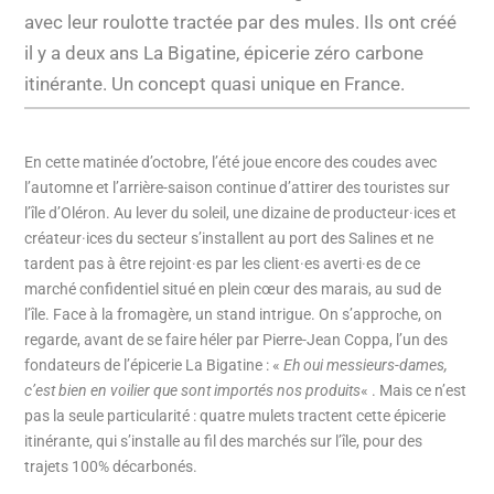
avec leur roulotte tractée par des mules. Ils ont créé
il y a deux ans La Bigatine, épicerie zéro carbone
itinérante. Un concept quasi unique en France.
En cette matinée d’octobre, l’été joue encore des coudes avec
l’automne et l’arrière-saison continue d’attirer des touristes sur
l’île d’Oléron. Au lever du soleil, une dizaine de producteur·ices et
créateur·ices du secteur s’installent au port des Salines et ne
tardent pas à être rejoint·es par les client·es averti·es de ce
marché confidentiel situé en plein cœur des marais, au sud de
l’île. Face à la fromagère, un stand intrigue. On s’approche, on
regarde, avant de se faire héler par Pierre-Jean Coppa, l’un des
fondateurs de l’épicerie La Bigatine : «
Eh oui messieurs-dames,
c’est bien en voilier que sont importés nos produits
« . Mais ce n’est
pas la seule particularité : quatre mulets tractent cette épicerie
itinérante, qui s’installe au fil des marchés sur l’île, pour des
trajets 100% décarbonés.