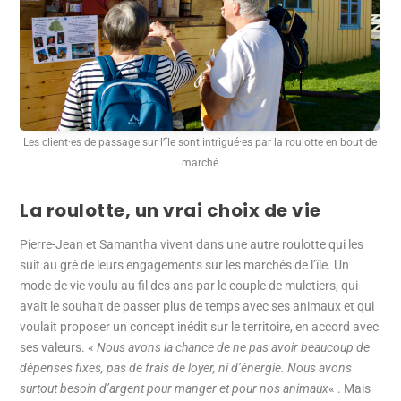
Les client·es de passage sur l’île sont intrigué·es par la roulotte en bout de
marché
La roulotte, un vrai choix de vie
Pierre-Jean et Samantha vivent dans une autre roulotte qui les
suit au gré de leurs engagements sur les marchés de l’île. Un
mode de vie voulu au fil des ans par le couple de muletiers, qui
avait le souhait de passer plus de temps avec ses animaux et qui
voulait proposer un concept inédit sur le territoire, en accord avec
ses valeurs. «
Nous avons la chance de ne pas avoir beaucoup de
dépenses fixes, pas de frais de loyer, ni d’énergie. Nous avons
surtout besoin d’argent pour manger et pour nos animaux
« . Mais