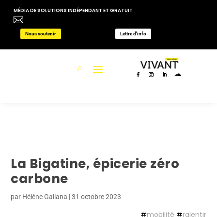
MÉDIA DE SOLUTIONS INDÉPENDANT ET GRATUIT

Nous soutenir
Lettre d'info
La Bigatine, épicerie zéro
carbone
par
Hélène Galiana
|
31 octobre 2023
#
mobilité
#
ralentir