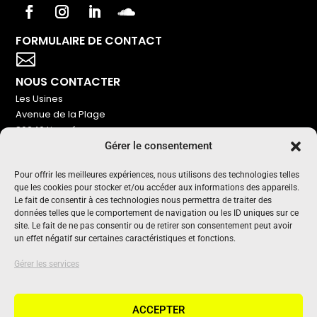
FORMULAIRE DE CONTACT
Votre titre va ici

NOUS CONTACTER
Les Usines
Avenue de la Plage
86240 Ligugé
Gérer le consentement
Tel : 06 16 72 76 91
NOUS SOUTENIR
Pour offrir les meilleures expériences, nous utilisons des technologies telles
que les cookies pour stocker et/ou accéder aux informations des appareils.
Pour maintenir un média indépendant, gratuit et sans
Le fait de consentir à ces technologies nous permettra de traiter des
publicité
données telles que le comportement de navigation ou les ID uniques sur ce
site. Le fait de ne pas consentir ou de retirer son consentement peut avoir
un effet négatif sur certaines caractéristiques et fonctions.
Oui !
UN PROJET SOUTENU PAR
Gérer les services
ACCEPTER