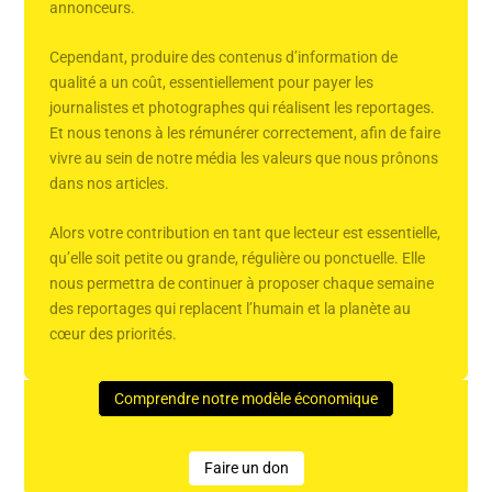
annonceurs.
Cependant, produire des contenus d’information de
qualité a un coût, essentiellement pour payer les
journalistes et photographes qui réalisent les reportages.
Et nous tenons à les rémunérer correctement, afin de faire
vivre au sein de notre média les valeurs que nous prônons
dans nos articles.
Alors votre contribution en tant que lecteur est essentielle,
qu’elle soit petite ou grande, régulière ou ponctuelle. Elle
nous permettra de continuer à proposer chaque semaine
des reportages qui replacent l’humain et la planète au
cœur des priorités.
Comprendre notre modèle économique
Faire un don