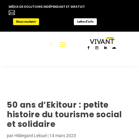
MÉDIA DE SOLUTIONS INDÉPENDANT ET GRATUIT

Nous soutenir
Lettre d'info
50 ans d’Ekitour : petite
histoire du tourisme social
et solidaire
par
Hildegard Leloué
|
14 mars 2023