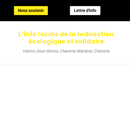
Nous soutenir
Lettre d'info
Nous soutenir
Lettre d'info
L’info locale de la redirection
écologique et solidaire
Vienne, Deux-Sèvres, Charente-Maritime, Charente