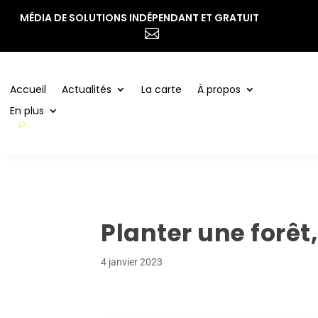
MÉDIA DE SOLUTIONS INDÉPENDANT ET GRATUIT
Accueil
Actualités
La carte
À propos

En plus
Accueil
Actualités
La carte
À propos
En plus
Planter une forêt,
4 janvier 2023