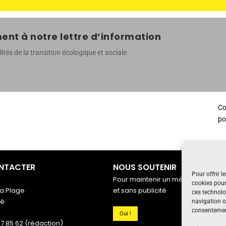
nt à notre lettre d’information
ités de la transition écologique et sociale
Co
po
NTACTER
NOUS SOUTENIR
Pour offrir l
Pour maintenir un média indépenda
cookies pour
a Plage
et sans publicité
ces technolo
gé
navigation ou
consentement
Oui !
27 85 62 (rédaction)