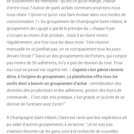
se souviennent les membres : qu’est-ce qu’on mange, chacun
d’entre nous ? Autour de quels achats communs pourrions nous
nous réunir ? Qu’est-ce qu’on veut faire évoluer dans nos modes de
consommation ?
» Du groupement de Champagné-Saint-Hilaire, le
groupement de Ligugé a gardé le principe du «
chaque foyer
s’occupe au moins d’un produit
« , mais il se réunit moins
régulièrement, une fois tous les deux mois. “
Une réunion
mensuelle ne se justifiait pas, on se voit quasiment tous les jours
devant l’école !
” Dans un des groupements de Poitiers, qui compte
pas moins de 50 adhérents, il n’y a pas de réunion du tout. Pour
eux tout se passe via cagette.net. «
Cagette c’est génial raconte
Alice, à l’origine du groupement. La plateforme offre tous les
outils dont a besoin un groupement d’achat
: centralisation des
données des producteurs et des adhérents, gestion des bons de
commande… C’est clair, très pratique, c’est gratuit, et ça évite de se
donner de l’urticaire avec Excel !
”
À Champagné-Saint-Hilaire, Claire est ravie que leur expérience ait
pu aider d’autres groupements à se lancer. “
Je ne suis pas
vraiment étonnée car les gens sont à la recherche de nouvelles