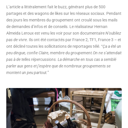
L’article a littéralement fait le buzz, générant plus de 500
partages et des wagons de likes sur les réseaux sociaux. Pendant
des jours les membres du groupement ont croulé sous les mails
de demandes d’infos et de conseils. Le réalisateur Hernan
Almeida Leroux est venu les voir pour son documentaire
N’oubliez
pas de vivre
. Ils ont été contactés par France 2, TF1, France 3 – et
ont décliné toutes les sollicitations de reportages télé. “
Ça a été un
peu dingue, confie Claire, membre du groupement.On ne s’attendait
pas à de telles répercussions. La démarche en tous cas a semblé
parler aux gens et j’espère que de nombreux groupements se
montent un peu partout.
”