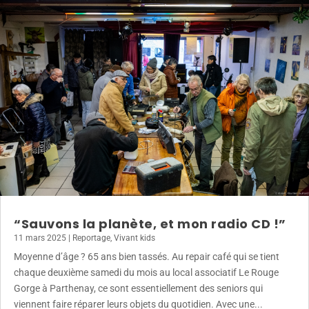
“Sauvons la planète, et mon radio CD !”
11 mars 2025
|
Reportage
,
Vivant kids
Moyenne d’âge ? 65 ans bien tassés. Au repair café qui se tient
chaque deuxième samedi du mois au local associatif Le Rouge
Gorge à Parthenay, ce sont essentiellement des seniors qui
viennent faire réparer leurs objets du quotidien. Avec une...