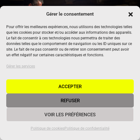
Gérer le consentement
Pour offrir les meilleures expériences, nous utilisons des technologies telles
que les cookies pour stocker et/ou accéder aux informations des appareils.
Le fait de consentir à ces technologies nous permettra de traiter des
données telles que le comportement de navigation ou les ID uniques sur ce
site. Le fait de ne pas consentir ou de retirer son consentement peut avoir
un effet négatif sur certaines caractéristiques et fonctions.
Gérer les services
ACCEPTER
Vin nature : au-delà du bio, une
REFUSER
philosophie
7 décembre 2021
|
Reportage
VOIR LES PRÉFÉRENCES
C’est le salon De Natura Vini les 11 et 12 décembre à Saint-Julien-
l’Ars, dans la Vienne. Un week-end consacré au vin nature auquel
Politique de cookies
Politique de confidentialité
sera notamment présent Benoît Blet, vigneron du Domaine des
Terres Blanches à Oiron (79). Le vin nature - ou vin...