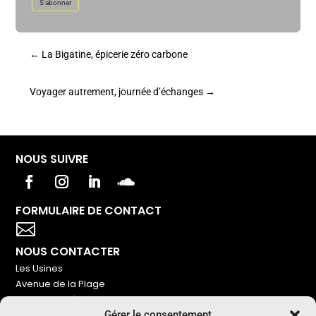
S'abonner
←
La Bigatine, épicerie zéro carbone
Voyager autrement, journée d’échanges
→
NOUS SUIVRE
FORMULAIRE DE CONTACT
Votre titre va ici

NOUS CONTACTER
Les Usines
Avenue de la Plage
86240 Ligugé
Gérer le consentement