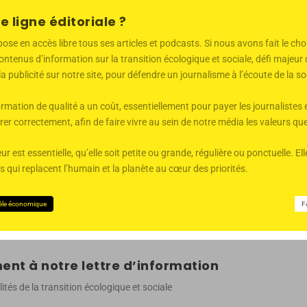
e ligne éditoriale ?
 en accès libre tous ses articles et podcasts. Si nous avons fait le choi
ntenus d’information sur la transition écologique et sociale, défi majeu
 la publicité sur notre site, pour défendre un journalisme à l’écoute de la
mation de qualité a un coût, essentiellement pour payer les journalistes 
er correctement, afin de faire vivre au sein de notre média les valeurs q
ur est essentielle, qu’elle soit petite ou grande, régulière ou ponctuelle. 
qui replacent l’humain et la planète au cœur des priorités.
èle économique
F
nt à notre lettre d’information
ités de la transition écologique et sociale