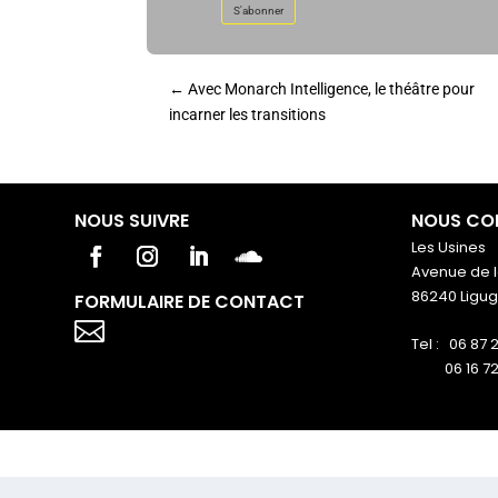
S'abonner
←
Avec Monarch Intelligence, le théâtre pour
incarner les transitions
NOUS SUIVRE
NOUS CO
Les Usines
Avenue de l
86240 Ligu
FORMULAIRE DE CONTACT
Votre titre va ici

Tel : 06 87 
06 16 72 7