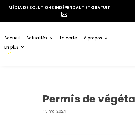
MÉDIA DE SOLUTIONS INDÉPENDANT ET GRATUIT
Accueil
Actualités
La carte
À propos

En plus
Accueil
Actualités
La carte
À propos
En plus
Permis de végéta
13 mai 2024