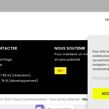
Un
NTACTER
NOUS SOUTENIR
Pour offrir l
Pour maintenir un média indépenda
cookies pour
a Plage
et sans publicité
ces technolo
gé
navigation ou
consentement
Oui !
27 85 62 (rédaction)
Gérer les ser
6 91 (développement)
ACC
© 2020 Vivant Communication • Tous droits réservés •
Mentions légales