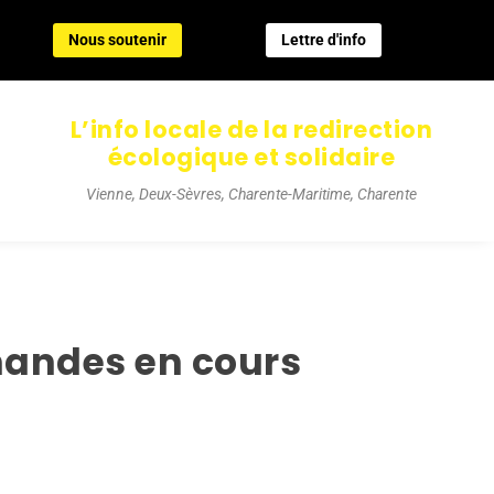
Nous soutenir
Lettre d'info
Nous soutenir
Lettre d'info
L’info locale de la redirection
écologique et solidaire
Vienne, Deux-Sèvres, Charente-Maritime, Charente
emandes en cours