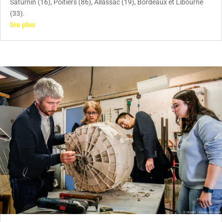
Saturnin (16), Poitiers (86), Allassac (19), Bordeaux et Libourne
(33).
lire plus