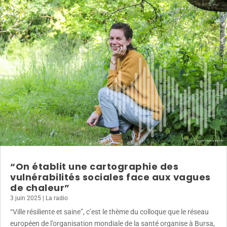
“On établit une cartographie des
vulnérabilités sociales face aux vagues
de chaleur”
3 juin 2025
|
La radio
“Ville résiliente et saine”, c’est le thème du colloque que le réseau
européen de l’organisation mondiale de la santé organise à Bursa,