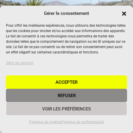
Gérer le consentement
Pour offrir les meilleures expériences, nous utilisons des technologies telles
que les cookies pour stocker et/ou accéder aux informations des appareils.
Le fait de consentir à ces technologies nous permettra de traiter des
données telles que le comportement de navigation ou les ID uniques sur ce
site. Le fait de ne pas consentir ou de retirer son consentement peut avoir
un effet négatif sur certaines caractéristiques et fonctions.
Gérer les services
ACCEPTER
Biodiversité : le Centre d’Études
Biologiques de Chizé (79) au cœur de la
REFUSER
recherche internationale
4 octobre 2018
|
Reportage
VOIR LES PRÉFÉRENCES
C'est une première mondiale. Une équipe de chercheurs espagnols,
français et argentins a étudié à l’échelle de la planète l'importance
Politique de cookies
Politique de confidentialité
de la biodiversité végétale sur la stabilité des écosystèmes. Côté
français, le scientifique impliqué est Nicolas...