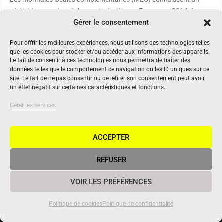
véritable essor depuis leur autorisation en France, en 2014. Leur
Gérer le consentement
principe : faire circuler, en complément de l’euro, une monnaie en
circuit court pour dynamiser l’économie d’un territoire, recréer du
Pour offrir les meilleures expériences, nous utilisons des technologies telles
lien social et soutenir les commerces de proximité. La monnaie
que les cookies pour stocker et/ou accéder aux informations des appareils.
charentaise de la Bulle fait partie des sept MLC à avoir été
Le fait de consentir à ces technologies nous permettra de traiter des
sélectionnées au niveau national pour intégrer un programme
données telles que le comportement de navigation ou les ID uniques sur ce
site. Le fait de ne pas consentir ou de retirer son consentement peut avoir
d’accompagnement au changement d’échelle. Explications de
un effet négatif sur certaines caractéristiques et fonctions.
Valérie Girard, coordinatrice de l’association Poivre MLC qui gère
La Bulle, à Angoulême.
Gérer les services
lire plus
ACCEPTER
REFUSER
VOIR LES PRÉFÉRENCES
Politique de cookies
Politique de confidentialité