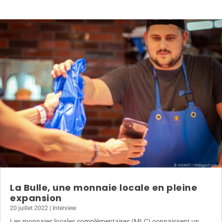
La Bulle, une monnaie locale en pleine
expansion
20 juillet 2022
|
Interview
Les monnaies locales complémentaires (MLC) connaissent un