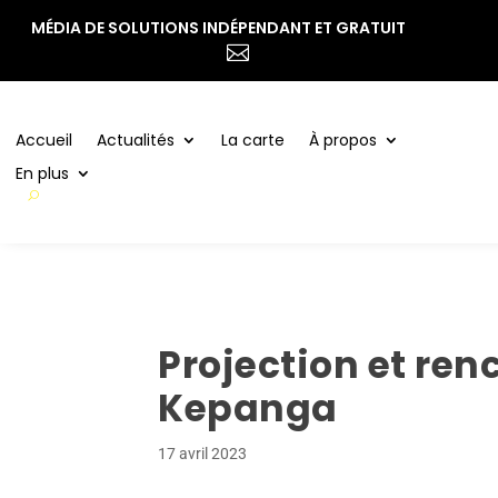
MÉDIA DE SOLUTIONS INDÉPENDANT ET GRATUIT
Accueil
Actualités
La carte
À propos

En plus
Accueil
Actualités
La carte
À propos
En plus
Projection et re
Kepanga
17 avril 2023