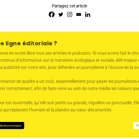
Partagez cet article
e ligne éditoriale ?
 en accès libre tous ses articles et podcasts. Si nous avons fait le choi
ntenus d’information sur la transition écologique et sociale, défi majeu
 la publicité sur notre site, pour défendre un journalisme à l’écoute de la
mation de qualité a un coût, essentiellement pour payer les journalistes 
er correctement, afin de faire vivre au sein de notre média les valeurs q
ur est essentielle, qu’elle soit petite ou grande, régulière ou ponctuelle. 
qui replacent l’humain et la planète au cœur des priorités.
èle économique
F