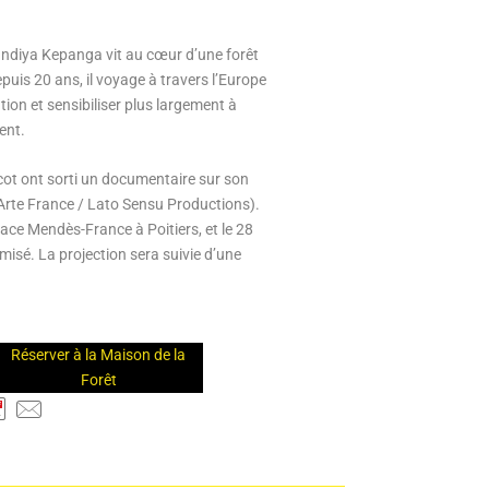
ndiya Kepanga vit au cœur d’une forêt
uis 20 ans, il voyage à travers l’Europe
tion et sensibiliser plus largement à
ment.
cot ont sorti un documentaire sur son
Arte France / Lato Sensu Productions).
space Mendès-France à Poitiers, et le 28
misé. La projection sera suivie d’une
Réserver à la Maison de la
Forêt