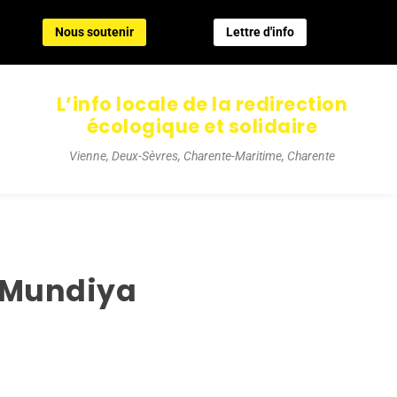
Nous soutenir
Lettre d'info
Nous soutenir
Lettre d'info
L’info locale de la redirection
écologique et solidaire
Vienne, Deux-Sèvres, Charente-Maritime, Charente
u Mundiya