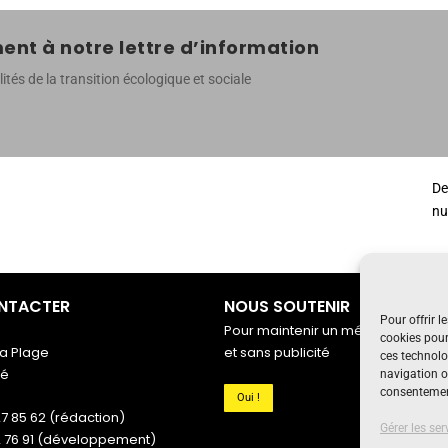
nt à notre lettre d’information
ités de la transition écologique et sociale
De
nu
NTACTER
NOUS SOUTENIR
Pour offrir l
Pour maintenir un média indépenda
cookies pour
a Plage
et sans publicité
ces technolo
gé
navigation ou
consentement
Oui !
27 85 62 (rédaction)
Gérer les ser
6 91 (développement)