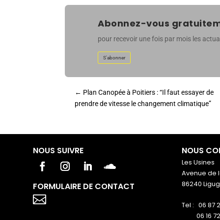
Abonnez-vous gratuiteme
pour recevoir une fois par mois les actual
S'abonner
←
Plan Canopée à Poitiers : “Il faut essayer de
prendre de vitesse le changement climatique”
NOUS SUIVRE
NOUS CO
Les Usines
Avenue de l
86240 Ligu
FORMULAIRE DE CONTACT
Votre titre va ici

Tel : 06 87 
06 16 72 7