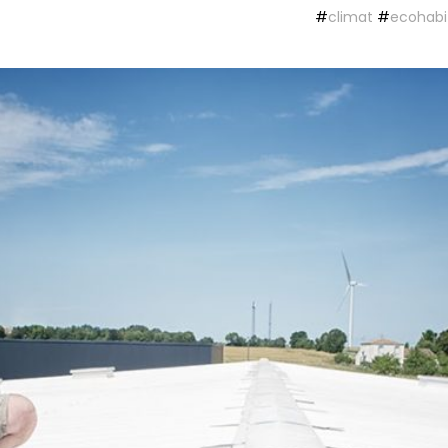
#
climat
#
ecohabi