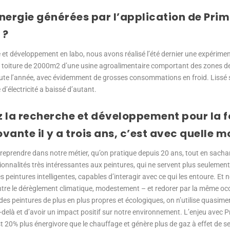
nergie générées par l’application de Pri
 ?
e et développement en labo, nous avons réalisé l’été dernier une expérime
a toiture de 2000m2 d’une usine agroalimentaire comportant des zones d
oute l’année, avec évidemment de grosses consommations en froid. Lissé 
d’électricité a baissé d’autant.
 la recherche et développement pour la 
vante il y a trois ans, c’est avec quelle m
ntreprendre dans notre métier, qu’on pratique depuis 20 ans, tout en sach
ionnalités très intéressantes aux peintures, qui ne servent plus seulemen
es peintures intelligentes, capables d’interagir avec ce qui les entoure. Et
contre le dérèglement climatique, modestement – et redorer par la même occ
des peintures de plus en plus propres et écologiques, on n’utilise quasime
 au-delà et d’avoir un impact positif sur notre environnement. L’enjeu avec 
est 20% plus énergivore que le chauffage et génère plus de gaz à effet de se