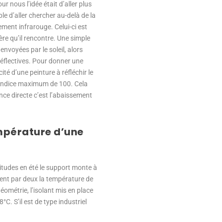
 nous l’idée était d’aller plus
e d’aller chercher au-delà de la
nement infrarouge. Celui-ci est
ière qu’il rencontre. Une simple
voyées par le soleil, alors
éflectives. Pour donner une
ité d’une peinture à réfléchir le
 indice maximum de 100. Cela
nce directe c’est l’abaissement
empérature d’une
titudes en été le support monte à
nt par deux la température de
éométrie, l’isolant mis en place
C. S’il est de type industriel