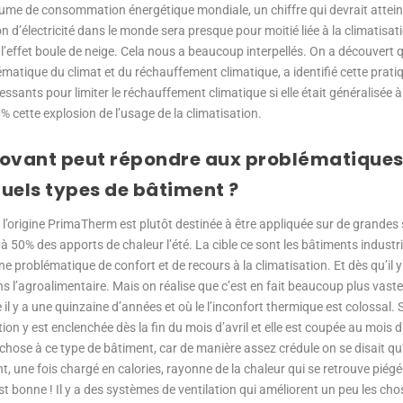
me de consommation énergétique mondiale, un chiffre qui devrait atteind
d’électricité dans le monde sera presque pour moitié liée à la climatisati
l’effet boule de neige. Cela nous a beaucoup interpellés. On a découvert qu
ématique du climat et du réchauffement climatique, a identifié cette pratiqu
ssants pour limiter le réchauffement climatique si elle était généralisée à
% cette explosion de l’usage de la climatisation.
ovant peut répondre aux problématiques 
quels types de bâtiment ?
 l’origine PrimaTherm est plutôt destinée à être appliquée sur de grandes 
 à 50% des apports de chaleur l’été. La cible ce sont les bâtiments industri
 une problématique de confort et de recours à la climatisation. Et dès qu’il y
 l’agroalimentaire. Mais on réalise que c’est en fait beaucoup plus vaste 
e il y a une quinzaine d’années et où le l’inconfort thermique est colossal
ation y est enclenchée dès la fin du mois d’avril et elle est coupée au mois 
hose à ce type de bâtiment, car de manière assez crédule on se disait qu’il
nt, une fois chargé en calories, rayonne de la chaleur qui se retrouve piégé
st bonne ! Il y a des systèmes de ventilation qui améliorent un peu les cho