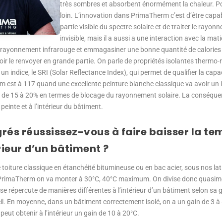
très sombres et absorbent énormément la chaleur. Pour
loin. L’innovation dans PrimaTherm c’est d’être capabl
partie visible du spectre solaire et de traiter le rayon
invisible, mais il a aussi a une interaction avec la mat
 rayonnement infrarouge et emmagasiner une bonne quantité de calories en
 le renvoyer en grande partie. On parle de propriétés isolantes thermo-r
 un indice, le SRI (Solar Reflectance Index), qui permet de qualifier la capac
 est à 117 quand une excellente peinture blanche classique va avoir un
dre de 15 à 20% en termes de blocage du rayonnement solaire. La conséque
peinte et à l’intérieur du bâtiment.
rés réussissez-vous à faire baisser la t
érieur d’un bâtiment ?
e toiture classique en étanchéité bitumineuse ou en bac acier, sous nos la
 PrimaTherm on va monter à 30°C, 40°C maximum. On divise donc quasime
a se répercute de manières différentes à l’intérieur d’un bâtiment selon sa g
eil. En moyenne, dans un bâtiment correctement isolé, on a un gain de 3 à 8°
eut obtenir à l’intérieur un gain de 10 à 20°C.