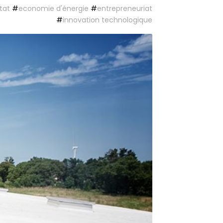
tat
#
economie d'énergie
#
entrepreneuriat
#
innovation technologique