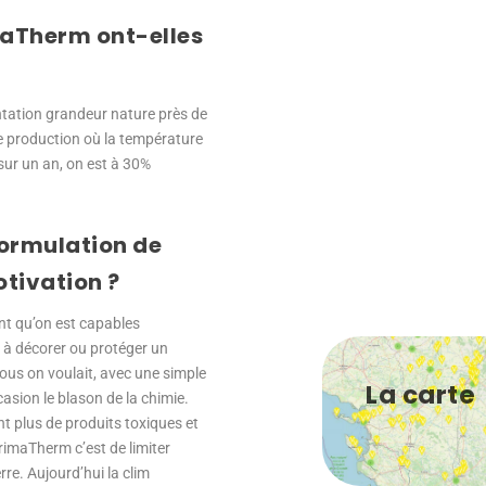
maTherm ont-elles
ntation grandeur nature près de
e production où la température
sur un an, on est à 30%
formulation de
otivation ?
ant qu’on est capables
t à décorer ou protéger un
 nous on voulait, avec une simple
La carte
asion le blason de la chimie.
nt plus de produits toxiques et
PrimaTherm c’est de limiter
rre. Aujourd’hui la clim