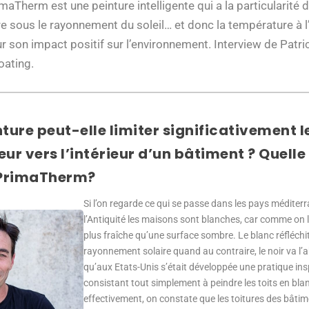
maTherm est une peinture intelligente qui a la particularité 
e sous le rayonnement du soleil… et donc la température à l’
 son impact positif sur l’environnement. Interview de Patrick
oating.
re peut-elle limiter significativement le
eur vers l’intérieur d’un bâtiment ? Quelle
 PrimaTherm?
Si l’on regarde ce qui se passe dans les pays médite
l’Antiquité les maisons sont blanches, car comme on l
plus fraîche qu’une surface sombre. Le blanc réfléchit 
rayonnement solaire quand au contraire, le noir va l
qu’aux Etats-Unis s’était développée une pratique ins
consistant tout simplement à peindre les toits en blan
effectivement, on constate que les toitures des bâti