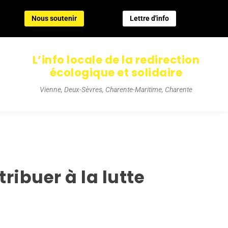
Nous soutenir
Lettre d'info
Nous soutenir
Lettre d'info
L’info locale de la redirection
écologique et solidaire
Vienne, Deux-Sèvres, Charente-Maritime, Charente
ribuer à la lutte