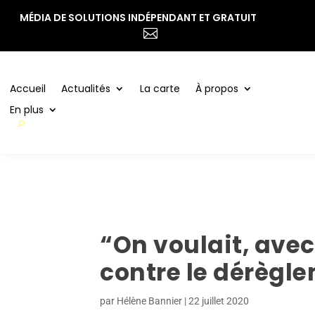
MÉDIA DE SOLUTIONS INDÉPENDANT ET GRATUIT
Accueil
Actualités
La carte
À propos

En plus
Accueil
Actualités
La carte
À propos
En plus
“On voulait, avec
contre le dérègl
par
Hélène Bannier
|
22 juillet 2020