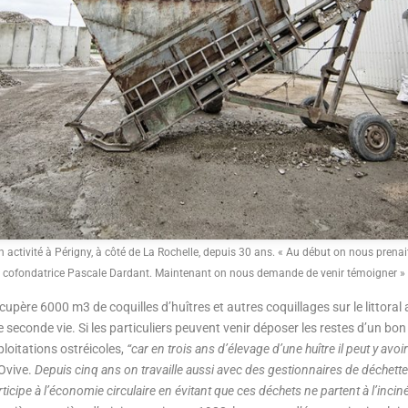
n activité à Périgny, à côté de La Rochelle, depuis 30 ans. « Au début on nous prenai
cofondatrice Pascale Dardant. Maintenant on nous demande de venir témoigner »
écupère 6000 m3 de coquilles d’huîtres et autres coquillages sur le littoral
seconde vie. Si les particuliers peuvent venir déposer les restes d’un bon d
loitations ostréicoles,
“car en trois ans d’élevage d’une huître il peut y avo
’Ovive.
Depuis cinq ans on travaille aussi avec des gestionnaires de déchetter
rticipe à l’économie circulaire en évitant que ces déchets ne partent à l’inciné