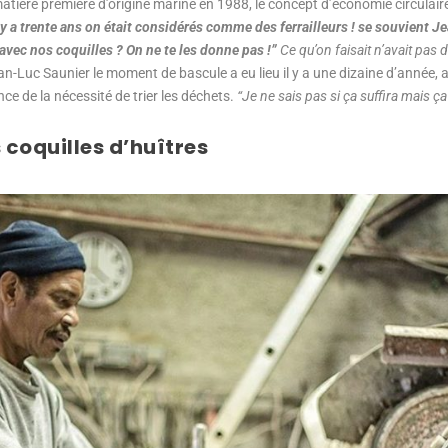
tière première d’origine marine en 1988, le concept d’économie circulaire 
l y a trente ans on était considérés comme des ferrailleurs ! se souvient J
t avec nos coquilles ? On ne te les donne pas !”
Ce qu’on faisait n’avait pas d
n-Luc Saunier le moment de bascule a eu lieu il y a une dizaine d’année, 
nce de la nécessité de trier les déchets.
“Je ne sais pas si ça suffira mais ç
 coquilles d’huîtres