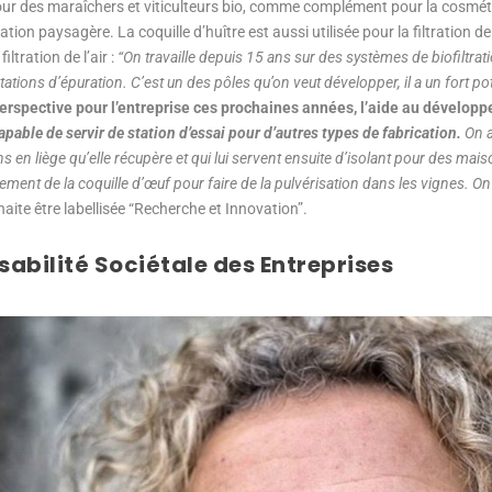
 des maraîchers et viticulteurs bio, comme complément pour la cosméti
ion paysagère. La coquille d’huître est aussi utilisée pour la filtration de
iltration de l’air :
“On travaille depuis 15 ans sur des systèmes de biofiltrat
ations d’épuration. C’est un des pôles qu’on veut développer, il a un fort pot
erspective pour l’entreprise ces prochaines années, l’aide au dévelop
apable de servir de station d’essai pour d’autres types de fabrication.
On a
s en liège qu’elle récupère et qui lui servent ensuite d’isolant pour des mais
tement de la coquille d’œuf pour faire de la pulvérisation dans les vignes. On
haite être labellisée “Recherche et Innovation”.
sabilité Sociétale des Entreprises