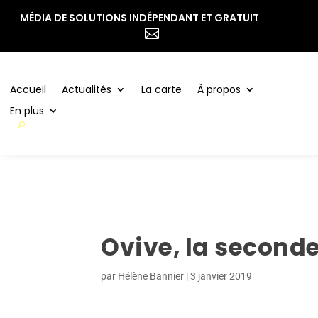
MÉDIA DE SOLUTIONS INDÉPENDANT ET GRATUIT
Accueil
Actualités
La carte
À propos

En plus
Accueil
Actualités
La carte
À propos
En plus
Ovive, la seconde
par
Hélène Bannier
|
3 janvier 2019