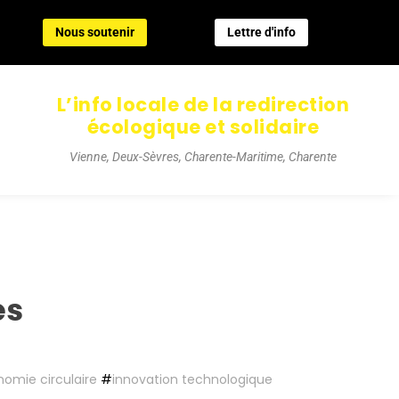
Nous soutenir
Lettre d'info
Nous soutenir
Lettre d'info
L’info locale de la redirection
écologique et solidaire
Vienne, Deux-Sèvres, Charente-Maritime, Charente
es
omie circulaire
#
innovation technologique