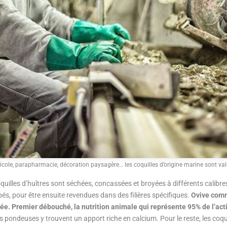
ole, parapharmacie, décoration paysagère… les coquilles d’origine marine sont val
coquilles d’huîtres sont séchées, concassées et broyées à différents calib
s, pour être ensuite revendues dans des filières spécifiques.
Ovive comm
ée. Premier débouché, la nutrition animale qui représente 95% de l’activ
s pondeuses y trouvent un apport riche en calcium. Pour le reste, les coq